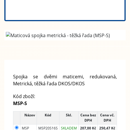
Spojka se dvěmi maticemi, redukovaná,
Metrická, těžká řada DKOS/DKOS
Kód zboží:
MSP-S
Název
Kód
Skl.
Cena bez
Cena vč.
DPH
DPH
MSP
MSP20S16S
SKLADEM
207,00 Kč
250,47 Kč