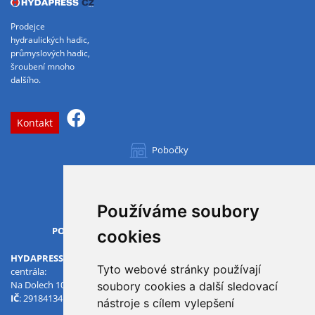
Prodejce
hydraulických hadic,
průmyslových hadic,
šroubení mnoho
dalšího.
Kontakt
Pobočky
Všechny pobočky
Používáme soubory
OTVÍRACÍ DOBA
PO-PÁ
07.00 - 15.30
cookies
HYDAPRESS CZ s.r.o.
Tyto webové stránky používají
centrála:
Na Dolech 109 586 01 Jihlava
soubory cookies a další sledovací
IČ
: 29184134
DIČ
: CZ29184134
nástroje s cílem vylepšení