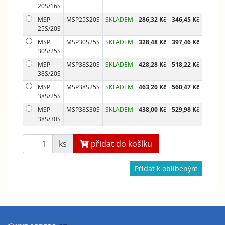
20S/16S
MSP
MSP25S20S
SKLADEM
286,32 Kč
346,45 Kč
25S/20S
MSP
MSP30S25S
SKLADEM
328,48 Kč
397,46 Kč
30S/25S
MSP
MSP38S20S
SKLADEM
428,28 Kč
518,22 Kč
38S/20S
MSP
MSP38S25S
SKLADEM
463,20 Kč
560,47 Kč
38S/25S
MSP
MSP38S30S
SKLADEM
438,00 Kč
529,98 Kč
38S/30S
ks
přidat do košíku
Přidat k oblíbeným