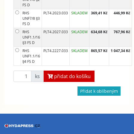
FS D
RHS
PLT4.2023.033
SKLADEM
369,41 Kč
446,99 Kč
UNF7/8 IJ3
FS D
RHS
PLT4.2027.033
SKLADEM
634,68 Kč
767,96 Kč
UNF1.1/16
IJ3 FS D
RHS
PLT4.2227.033
SKLADEM
865,57 Kč
1 047,34 Kč
UNF1.1/16
IJ4 FS D
ks
přidat do košíku
Přidat k oblíbeným