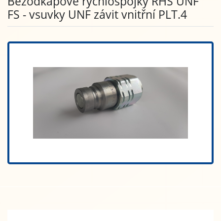
Bezodkapové rychlospojky RHS UNF
FS - vsuvky UNF závit vnitřní PLT.4