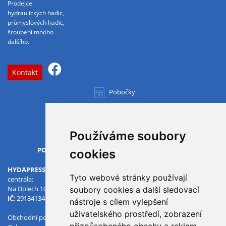
Prodejce
hydraulických hadic,
průmyslových hadic,
šroubení mnoho
dalšího.
Kontakt
Pobočky
Všechny pobočky
Používáme soubory
OTVÍRACÍ DOBA
PO-PÁ
07.00 - 15.30
cookies
HYDAPRESS CZ s.r.o.
Tyto webové stránky používají
centrála:
Na Dolech 109 586 01 Jihlava
soubory cookies a další sledovací
IČ
: 29184134
DIČ
: CZ29184134
nástroje s cílem vylepšení
uživatelského prostředí, zobrazení
Obchodní podmínky