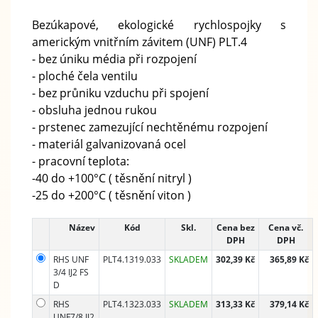
Bezúkapové, ekologické rychlospojky s
americkým vnitřním závitem (UNF) PLT.4
- bez úniku média při rozpojení
- ploché čela ventilu
- bez průniku vzduchu při spojení
- obsluha jednou rukou
- prstenec zamezující nechtěnému rozpojení
- materiál galvanizovaná ocel
- pracovní teplota:
-40 do +100°C ( těsnění nitryl )
-25 do +200°C ( těsnění viton )
Název
Kód
Skl.
Cena bez
Cena vč.
DPH
DPH
RHS UNF
PLT4.1319.033
SKLADEM
302,39 Kč
365,89 Kč
3/4 IJ2 FS
D
RHS
PLT4.1323.033
SKLADEM
313,33 Kč
379,14 Kč
UNF7/8 IJ2