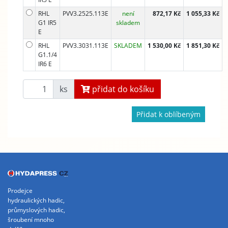
RHL
PVV3.2525.113E
není
872,17 Kč
1 055,33 Kč
G1 IR5
skladem
E
RHL
PVV3.3031.113E
SKLADEM
1 530,00 Kč
1 851,30 Kč
G1.1/4
IR6 E
ks
přidat do košíku
Přidat k oblíbeným
Prodejce
hydraulických hadic,
průmyslových hadic,
šroubení mnoho