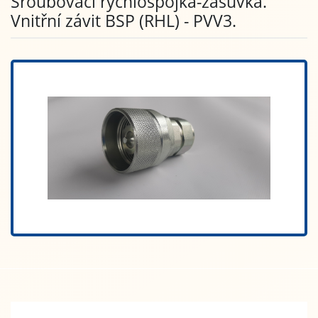
Šroubovací rychlospojka-zásuvka.
Vnitřní závit BSP (RHL) - PVV3.