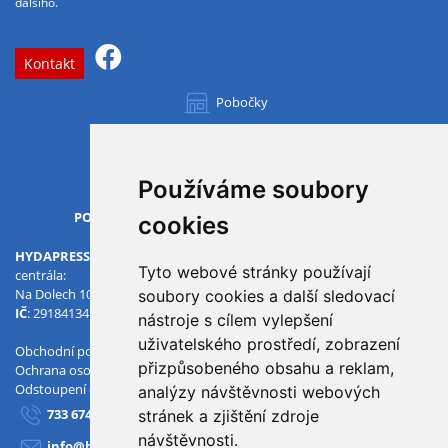
dalšího.
Kontakt
Pobočky
Všechny pobočky
Používáme soubory
OTVÍRACÍ DOBA
PO-PÁ
07.00 - 15.30
cookies
HYDAPRESS CZ s.r.o.
Tyto webové stránky používají
centrála:
Na Dolech 109 586 01 Jihlava
soubory cookies a další sledovací
IČ
: 29184134
DIČ
: CZ29184134
nástroje s cílem vylepšení
uživatelského prostředí, zobrazení
Obchodní podmínky
přizpůsobeného obsahu a reklam,
Ochrana osobních údajů
Odstoupení od smlouvy
analýzy návštěvnosti webových
733 674 293
stránek a zjištění zdroje
návštěvnosti.
info@hydapress.cz