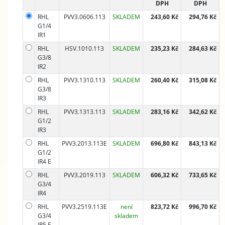
DPH
DPH
RHL
PVV3.0606.113
SKLADEM
243,60 Kč
294,76 Kč
G1/4
IR1
RHL
HSV.1010.113
SKLADEM
235,23 Kč
284,63 Kč
G3/8
IR2
RHL
PVV3.1310.113
SKLADEM
260,40 Kč
315,08 Kč
G3/8
IR3
RHL
PVV3.1313.113
SKLADEM
283,16 Kč
342,62 Kč
G1/2
IR3
RHL
PVV3.2013.113E
SKLADEM
696,80 Kč
843,13 Kč
G1/2
IR4 E
RHL
PVV3.2019.113
SKLADEM
606,32 Kč
733,65 Kč
G3/4
IR4
RHL
PVV3.2519.113E
není
823,72 Kč
996,70 Kč
G3/4
skladem
IR5 E