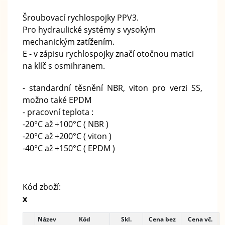
Šroubovací rychlospojky PPV3.
Pro hydraulické systémy s vysokým
mechanickým zatížením.
E - v zápisu rychlospojky značí otočnou matici
na klíč s osmihranem.
- standardní těsnění NBR, viton pro verzi SS,
možno také EPDM
- pracovní teplota :
-20°C až +100°C ( NBR )
-20°C až +200°C ( viton )
-40°C až +150°C ( EPDM )
Kód zboží:
x
Název
Kód
Skl.
Cena bez
Cena vč.