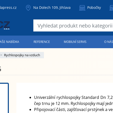
apress.cz
Na Dolech 109, Jihlava
Pobočky
AŠE NABÍDKA
REFERENCE
MOBILNÍ SERVIS
O NÁ
Rychlospojky na vzduch
G
Univerzální rychlospojky Standard Dn 7,2
čep trnu je 12 mm. Rychlospojky mají jed
Připojovací části, zajišťovací prstýnek a v