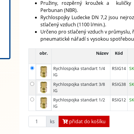
Pružiny, rozpěrný kroužek a kuličky 
Perbunan (NBR).
Rychlospojky Ludecke DN 7,2 jsou nejroz
stlačený vzduch (1100 l/min.).
Určeno pro stlačený vzduch v průmyslu, 
pneumatické nářadí s vysokou spotřebou
obr.
Název
Kód
Rychlospojka standart 1/4
RSIG14
S
IG
Rychlospojka standart 3/8
RSIG38
S
IG
Rychlospojka standart 1/2
RSIG12
S
IG
ks
přidat do košíku