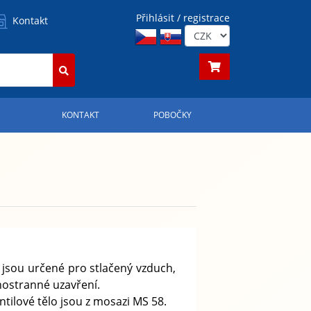
Přihlásit / registrace
Kontakt
S
KONTAKT
POBOČKY
 jsou určené pro stlačený vzduch,
nostranné uzavření.
entilové tělo jsou z mosazi MS 58.