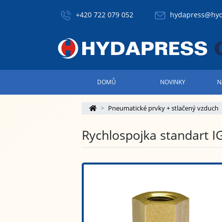
+420 722 079 052
hydapress@hyd
DOMŮ
NOVINKY
N
Pneumatické prvky + stlačený vzduch
Rychlospojka standart I