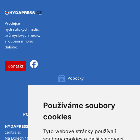
Prodejce
hydraulických hadic,
průmyslových hadic,
šroubení mnoho
dalšího.
Kontakt
Pobočky
Všechny pobočky
Používáme soubory
OTVÍRACÍ DOBA
PO-PÁ
07.00 - 15.30
cookies
HYDAPRESS CZ s.r.o.
Tyto webové stránky používají
centrála:
Na Dolech 109 586 01 Jihlava
soubory cookies a další sledovací