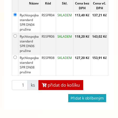
Název
Kód
Skl.
Cena bez
Cena vč.
DPH
DPH
Rychlospojka
RSSPR04
SKLADEM
113,40 Kč
137,21 Kč
standard
SPR DN04
pružina
Rychlospojka
RSSPR06
SKLADEM
118,20 Kč
143,02 Kč
standard
SPR DN06
pružina
Rychlospojka
RSSPR08
SKLADEM
127,20 Kč
153,91 Kč
standard
SPR DN08
pružina
ks
přidat do košíku
Přidat k oblíbeným