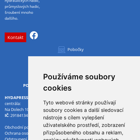
hydraulických hadic,
průmyslových hadic,
šroubení mnoho
dalšího.
Kontakt
Pobočky
Všechny pobočky
Používáme soubory
OTVÍRACÍ DOBA
PO-PÁ
07.00 - 15.30
cookies
HYDAPRESS CZ s.r.o.
Tyto webové stránky používají
centrála:
Na Dolech 109 586 01 Jihlava
soubory cookies a další sledovací
IČ
: 29184134
DIČ
: CZ29184134
nástroje s cílem vylepšení
uživatelského prostředí, zobrazení
Obchodní podmínky
přizpůsobeného obsahu a reklam,
Ochrana osobních údajů
Odstoupení od smlouvy