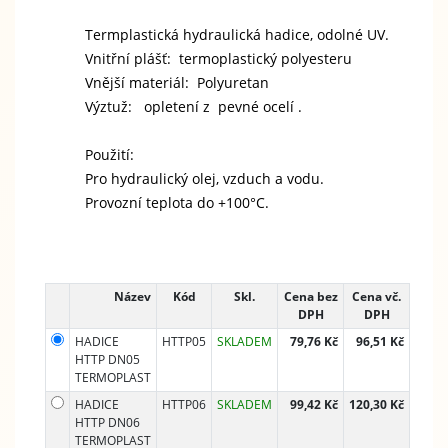
Termplastická hydraulická hadice, odolné UV.
Vnitřní plášť: termoplastický polyesteru
Vnější materiál: Polyuretan
Výztuž: opletení z pevné ocelí .
Použití:
Pro hydraulický olej, vzduch a vodu.
Provozní teplota do +100°C.
Název
Kód
Skl.
Cena bez
Cena vč.
DPH
DPH
HADICE
HTTP05
SKLADEM
79,76 Kč
96,51 Kč
HTTP DN05
TERMOPLAST
HADICE
HTTP06
SKLADEM
99,42 Kč
120,30 Kč
HTTP DN06
TERMOPLAST