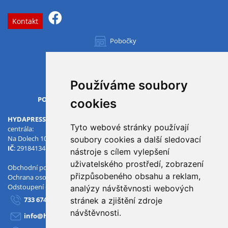
Kontakt
Pobočky
Všechny pobočky
Používáme soubory
OTVÍRACÍ DOBA
PO-PÁ
07.00 - 15.30
cookies
HYDAPRESS CZ s.r.o.
Tyto webové stránky používají
centrála:
Na Dolech 109 586 01 Jihlava
soubory cookies a další sledovací
IČ
: 29184134
DIČ
: CZ29184134
nástroje s cílem vylepšení
uživatelského prostředí, zobrazení
Obchodní podmínky
přizpůsobeného obsahu a reklam,
Ochrana osobních údajů
Odstoupení od smlouvy
analýzy návštěvnosti webových
733 674 293
stránek a zjištění zdroje
návštěvnosti.
info@hydapress.cz