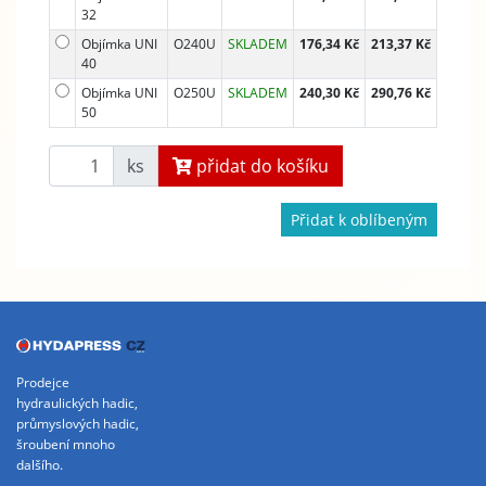
32
Objímka UNI
O240U
SKLADEM
176,34 Kč
213,37 Kč
40
Objímka UNI
O250U
SKLADEM
240,30 Kč
290,76 Kč
50
ks
přidat do košíku
Přidat k oblíbeným
Prodejce
hydraulických hadic,
průmyslových hadic,
šroubení mnoho
dalšího.