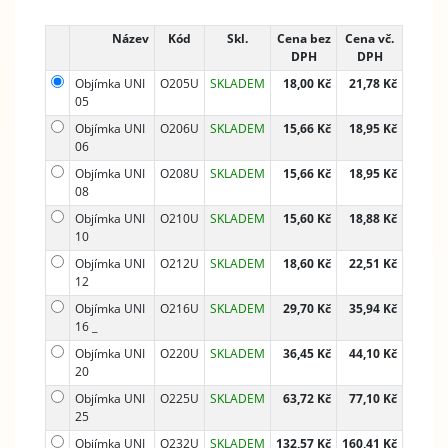
Název
Kód
Skl.
Cena bez
Cena vč.
DPH
DPH
Objímka UNI
O205U
SKLADEM
18,00 Kč
21,78 Kč
05
Objímka UNI
O206U
SKLADEM
15,66 Kč
18,95 Kč
06
Objímka UNI
O208U
SKLADEM
15,66 Kč
18,95 Kč
08
Objímka UNI
O210U
SKLADEM
15,60 Kč
18,88 Kč
10
Objímka UNI
O212U
SKLADEM
18,60 Kč
22,51 Kč
12
Objímka UNI
O216U
SKLADEM
29,70 Kč
35,94 Kč
16 _
Objímka UNI
O220U
SKLADEM
36,45 Kč
44,10 Kč
20
Objímka UNI
O225U
SKLADEM
63,72 Kč
77,10 Kč
25
Objímka UNI
O232U
SKLADEM
132,57 Kč
160,41 Kč