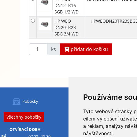
DN12TR16
SGB 1/⁠2 WD
HP WEO
HPWEODN20TR23SBG
DN20TR23
SBG 3/4 WD
ks
přidat do košíku
Používáme sou
HYDAPRESS CZ s.r.o.
Pobočky
centrála:
Tyto webové stránky po
Na Dolech 109 586 01 Jihlava
Všechny pobočky
IČ
: 29184134
DIČ
: CZ29184134
cílem vylepšení uživat
a reklam, analýzy návš
Obchodní podmínky
OTVÍRACÍ DOBA
návštěvnosti.
Ochrana osobních údajů
-PÁ
07.00 - 15.30