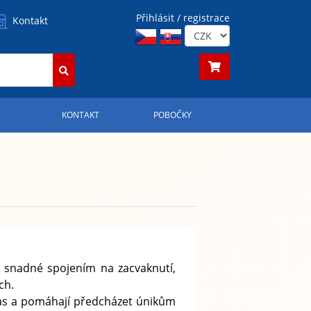
Přihlásit / registrace
Kontakt
S
KONTAKT
POBOČKY
 snadné spojením na zacvaknutí,
ch.
 čas a pomáhají předcházet únikům