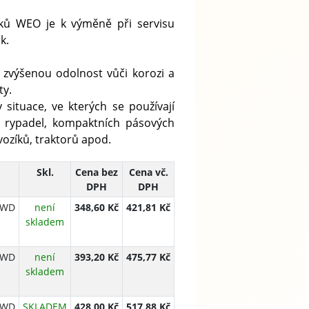
nků WEO je k výměně při servisu
k.
výšenou odolnost vůči korozi a
ty.
tuace, ve kterých se používají
 u rypadel, kompaktních pásových
ozíků, traktorů apod.
Skl.
Cena bez
Cena vč.
DPH
DPH
4WD
není
348,60 Kč
421,81 Kč
skladem
8WD
není
393,20 Kč
475,77 Kč
skladem
2WD
SKLADEM
428,00 Kč
517,88 Kč