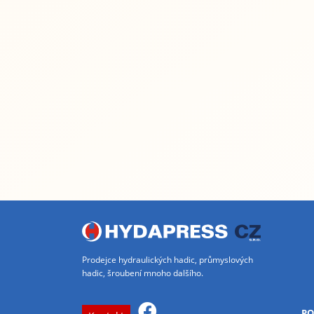
Prodejce hydraulických hadic, průmyslových
hadic, šroubení mnoho dalšího.
PO