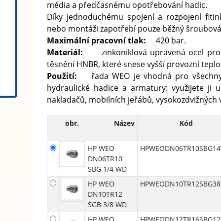
média a předčasnému opotřebování hadic.
Díky jednoduchému spojení a rozpojení fiti
nebo montáži zapotřebí pouze běžný šroubová
Maximální pracovní tlak:
420 bar.
Materiál:
zinkoniklová upravená ocel pro z
těsnění HNBR, které snese vyšší provozní teplo
Použití:
řada WEO je vhodná pro všechny si
hydraulické hadice a armatury: využijete ji
nakladačů, mobilních jeřábů, vysokozdvižných v
obr.
Název
Kód
HP WEO
HPWEODN06TR10SBG1
DN06TR10
SBG 1/⁠4 WD
HP WEO
HPWEODN10TR12SBG3
DN10TR12
SGB 3/⁠8 WD
HP WEO
HPWEODN12TR16SBG1