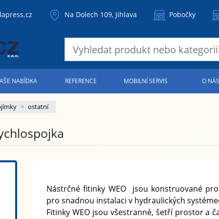
apress.cz
Na Dolech 109, Jihlava
Pobočky
AŠE NABÍDKA
REFERENCE
MOBILNÍ SERVIS
O NÁ
bjímky
ostatní
rychlospojka
Nástrčné fitinky WEO jsou konstruované pro
pro snadnou instalaci v hydraulických systéme
Fitinky WEO jsou všestranné, šetří prostor a