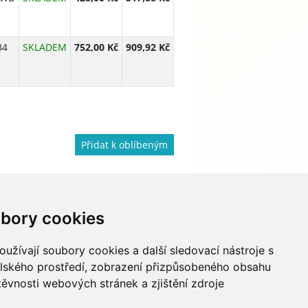
34
SKLADEM
752,00 Kč
909,92 Kč
Přidat k oblíbeným
bory cookies
733 674 293
info@hydapress.cz
užívají soubory cookies a další sledovací nástroje s
elského prostředí, zobrazení přizpůsobeného obsahu
Na Dolech 109, Jihlava
těvnosti webových stránek a zjištění zdroje
Navigovat sem