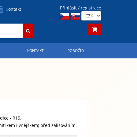
Přihlásit / registrace
Kontakt
S
KONTAKT
POBOČKY
dice - R15.
vnitřkem i vnějškem) před zalisováním.