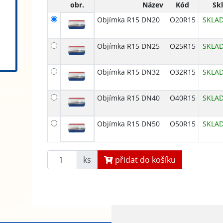
obr.
Název
Kód
Skl
Objímka R15 DN20
O20R15
SKLA
Objímka R15 DN25
O25R15
SKLA
Objímka R15 DN32
O32R15
SKLA
Objímka R15 DN40
O40R15
SKLA
Objímka R15 DN50
O50R15
SKLA
ks
přidat do košíku