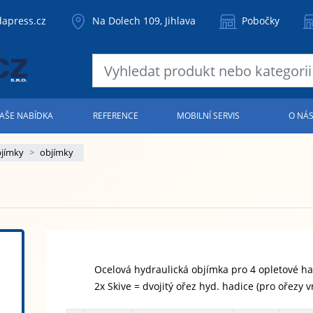
apress.cz
Na Dolech 109, Jihlava
Pobočky
AŠE NABÍDKA
REFERENCE
MOBILNÍ SERVIS
O NÁ
bjímky
objímky
Ocelová hydraulická objímka pro 4 opletové ha
2x Skive = dvojitý ořez hyd. hadice (pro ořezy 