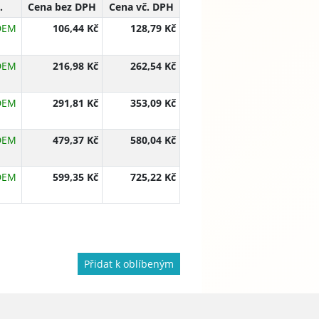
.
Cena bez DPH
Cena vč. DPH
DEM
106,44 Kč
128,79 Kč
DEM
216,98 Kč
262,54 Kč
DEM
291,81 Kč
353,09 Kč
DEM
479,37 Kč
580,04 Kč
DEM
599,35 Kč
725,22 Kč
Přidat k oblíbeným