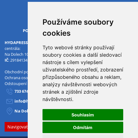
Všechny pobočky
Používáme soubory
OTVÍRACÍ DOBA
PO-PÁ
07.00 - 15.30
cookies
HYDAPRESS CZ s.r.o.
Tyto webové stránky používají
centrála:
Na Dolech 109 586 01 Jihlava
soubory cookies a další sledovací
IČ
: 29184134
DIČ
: CZ29184134
nástroje s cílem vylepšení
uživatelského prostředí, zobrazení
Obchodní podmínky
přizpůsobeného obsahu a reklam,
Ochrana osobních údajů
Odstoupení od smlouvy
analýzy návštěvnosti webových
733 674 293
stránek a zjištění zdroje
návštěvnosti.
info@hydapress.cz
Na Dolech 109, Jihlava
Souhlasím
Navigovat sem
Odmítám