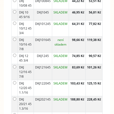
DKJ
DKJ100845
SKLADEM
44,22 Kč
53,51 Kč
10/08 45
DKJ 10
DKJ1045
SKLADEM
46,95 Kč
56,81 Kč
45 9/16
DKJ
DKJ101245
SKLADEM
64,31 Kč
77,82 Kč
10/12 45
3/4
DKJ
DKJ101645
není
98,66 Kč
119,38 Kč
10/16 45
skladem
7/8
DKJ 12
DKJ1245
SKLADEM
74,85 Kč
90,57 Kč
45 3/4
DKJ
DKJ121645
SKLADEM
83,69 Kč
101,26 Kč
12/16 45
7/8
DKJ
DKJ122045
SKLADEM
103,43 Kč
125,15 Kč
12/20 45
1.1/16
DKJ
DKJ202145
SKLADEM
188,80 Kč
228,45 Kč
20/21 45
1.3/16