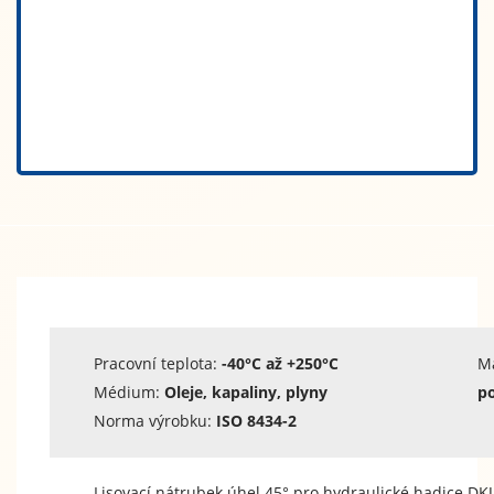
Pracovní teplota:
-40°C až +250°C
M
Médium:
Oleje, kapaliny, plyny
po
Norma výrobku:
ISO 8434-2
Lisovací nátrubek úhel 45° pro hydraulické hadice DKJ, 