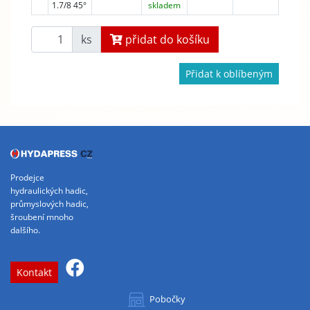
1.7/8 45°
skladem
ks
přidat do košíku
Přidat k oblíbeným
Prodejce
hydraulických hadic,
průmyslových hadic,
šroubení mnoho
dalšího.
Kontakt
Pobočky