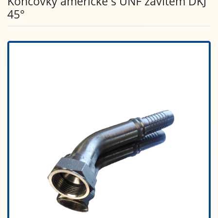
Koncovky americké s UNF závitem DKJ
45°