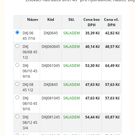
Název
Kód
Skl.
Cena bez
Cena vč.
DPH
DPH
DKJ 06
DKJ0645
SKLADEM
35,39 Kč
42,82 Kč
45 7/16
DKJ
DKJ060845
SKLADEM
40,14 Kč
48,57 Kč
06/08 45
1/2
DKJ
DKJ061045
SKLADEM
53,30 Kč
64,49 Kč
06/10 45
9/16
DKJ 08
DKJ0845
SKLADEM
47,63 Kč
57,63 Kč
45 1/2
DKJ
DKJ081045
SKLADEM
47,63 Kč
57,63 Kč
08/10 45
9/16
DKJ
DKJ081245
SKLADEM
54,44 Kč
65,87 Kč
08/12 45
3/4