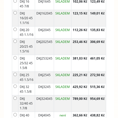
DKJ 16
DKJ1645
SKLADEM
102,06 Kč
123,49 Kč
45 7/8
DKJ
DKJ162045
SKLADEM
123,15 Kč
149,01 Kč
16/20 45
1.1/16
DKJ 20
DKJ2045
SKLADEM
112,26 Kč
135,83 Kč
45 1.1/16
DKJ
DKJ202545
SKLADEM
253,46 Kč
306,69 Kč
20/25 45
1.5/16
DKJ
DKJ253245
SKLADEM
381,03 Kč
461,05 Kč
25/32 45
1.5/8
DKJ 25
DKJ2545
SKLADEM
225,21 Kč
272,50 Kč
45 1.5/16
DKJ 32
DKJ3245
SKLADEM
425,92 Kč
515,36 Kč
45 1.5/8
DKJ
DKJ324045
SKLADEM
789,00 Kč
954,69 Kč
32/40 45
1.7/8
DKJ 40
DKJ4045
není
362,66 Kč
438,82 Kč