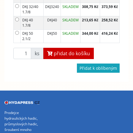
DKJ 32/40
DKJ3240
SKLADEM
308,75 Kč
373,59 Kč
1.7/8
DKJ 40
DKJ40
SKLADEM
213,65 Kč
258,52 Kč
1.7/8
DKJ 50
DKJ50
SKLADEM
344,00 Kč
416,24 Kč
2.1/2
ks
přidat do košíku
Přidat k oblíbeným
Prodejce
hydraulických hadic,
průmyslových hadic,
šroubení mnoho