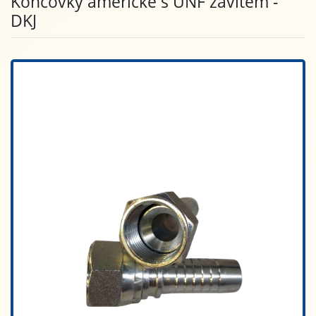
Koncovky americké s UNF závitem -
DKJ