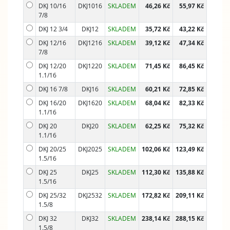
DKJ 10/16
DKJ1016
SKLADEM
46,26 Kč
55,97 Kč
7/8
DKJ 12 3/4
DKJ12
SKLADEM
35,72 Kč
43,22 Kč
DKJ 12/16
DKJ1216
SKLADEM
39,12 Kč
47,34 Kč
7/8
DKJ 12/20
DKJ1220
SKLADEM
71,45 Kč
86,45 Kč
1.1/16
DKJ 16 7/8
DKJ16
SKLADEM
60,21 Kč
72,85 Kč
DKJ 16/20
DKJ1620
SKLADEM
68,04 Kč
82,33 Kč
1.1/16
DKJ 20
DKJ20
SKLADEM
62,25 Kč
75,32 Kč
1.1/16
DKJ 20/25
DKJ2025
SKLADEM
102,06 Kč
123,49 Kč
1.5/16
DKJ 25
DKJ25
SKLADEM
112,30 Kč
135,88 Kč
1.5/16
DKJ 25/32
DKJ2532
SKLADEM
172,82 Kč
209,11 Kč
1.5/8
DKJ 32
DKJ32
SKLADEM
238,14 Kč
288,15 Kč
1.5/8