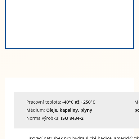
Pracovní teplota:
-40°C až +250°C
M
Médium:
Oleje, kapaliny, plyny
po
Norma výrobku:
ISO 8434-2
Lisovací nátrubek pro hydraulické hadice, americký závi