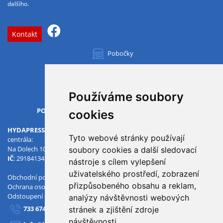
dalšího.
Kontakt
Pobočky
Všechny pobočky
Používáme soubory
OTVÍRACÍ DOBA
PO-PÁ
07.00 - 15.30
cookies
HYDAPRESS CZ s.r.o.
Tyto webové stránky používají
centrála:
Na Dolech 109 586 01 Jihlava
soubory cookies a další sledovací
IČ
: 29184134
DIČ
: CZ29184134
nástroje s cílem vylepšení
uživatelského prostředí, zobrazení
Obchodní podmínky
přizpůsobeného obsahu a reklam,
Ochrana osobních údajů
Odstoupení od smlouvy
analýzy návštěvnosti webových
733 674 293
stránek a zjištění zdroje
návštěvnosti.