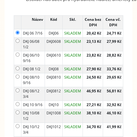
Název
Kód
Skl.
Cena bez
Cena vč.
DPH
DPH
DKJ 06 7/16
DKJ06
SKLADEM
20,42 Kč
24,71 Kč
DKJ 06/08
DKJ0608
SKLADEM
23,13 Kč
27,99 Kč
1/2
DKJ 06/10
DKJ0610
SKLADEM
23,82 Kč
28,82 Kč
9/16
DKJ 08 1/2
DKJ08
SKLADEM
27,90 Kč
33,76 Kč
DKJ 08/10
DKJ0810
SKLADEM
24,50 Kč
29,65 Kč
9/16
DKJ 08/12
DKJ0812
SKLADEM
46,95 Kč
56,81 Kč
3/4
DKJ 10 9/16
DKJ10
SKLADEM
27,21 Kč
32,92 Kč
DKJ 10/08
DKJ1008
SKLADEM
38,10 Kč
46,10 Kč
1/2
DKJ 10/12
DKJ1012
SKLADEM
34,70 Kč
41,99 Kč
3/4