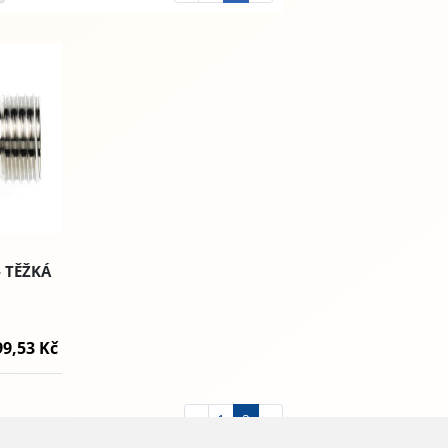
- TĚŽKÁ
99,53 Kč
«
1
2
»