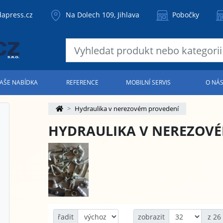
apress.cz
Na Dolech 109, Jihlava
Pobočky
AŠE NABÍDKA
REFERENCE
MOBILNÍ SERVIS
O NÁ
Hydraulika v nerezovém provedení
HYDRAULIKA V NEREZOV
řadit
zobrazit
z 26