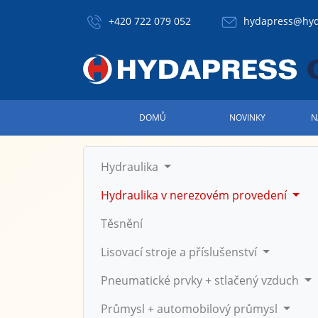
+420 722 079 052
hydapress@hyd
DOMŮ
NOVINKY
N
Hydraulika
Hydraulika v nerezovém provedení
Těsnění
Lisovací stroje a příslušenství
Pneumatické prvky + stlačený vzduch
Průmysl + automobilový průmysl