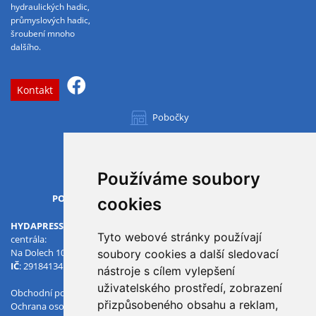
hydraulických hadic,
průmyslových hadic,
šroubení mnoho
dalšího.
Kontakt
Pobočky
Všechny pobočky
Používáme soubory
OTVÍRACÍ DOBA
PO-PÁ
07.00 - 15.30
cookies
HYDAPRESS CZ s.r.o.
Tyto webové stránky používají
centrála:
Na Dolech 109 586 01 Jihlava
soubory cookies a další sledovací
IČ
: 29184134
DIČ
: CZ29184134
nástroje s cílem vylepšení
uživatelského prostředí, zobrazení
Obchodní podmínky
přizpůsobeného obsahu a reklam,
Ochrana osobních údajů