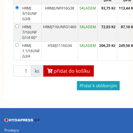
DPH
DPH
HRMJ
HRMJUNF916G38
SKLADEM
93,75 Kč
113,44 
9/16UNF
G3/8
HRMJ
HRMJ716UNFG1460
SKLADEM
72,03 Kč
87,16 
7/16UNF
G1/4 60°
HRMJ
HSMJ1116G34
SKLADEM
206,25 Kč
249,56 
1.1/16UNF
G3/4
ks
přidat do košíku
Přidat k oblíbeným
Prodejce