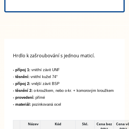
Hrdlo k zašroubování s jednou maticí.
- přípoj 1:
vnitřní závit UNF
-
těsnění:
vnitřní kužel 74°
- přípoj 2:
vnější závit BSP
- těsnění 2:
o-kroužkem, nebo o-kr. + komorovým kroužkem
-
provedení:
přímé
- materiál:
pozinkovaná ocel
Název
Kód
Skl.
Cena bez
Cena vč