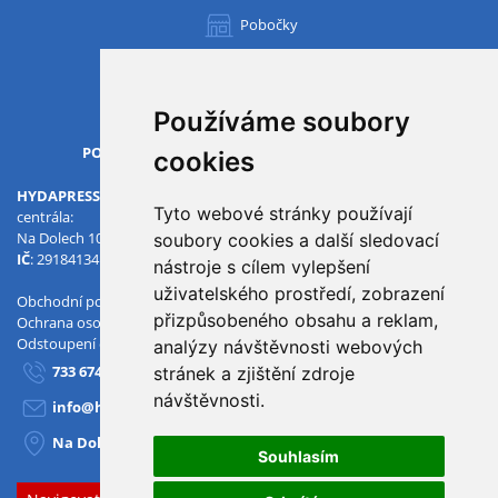
Pobočky
Všechny pobočky
Používáme soubory
OTVÍRACÍ DOBA
PO-PÁ
07.00 - 15.30
cookies
HYDAPRESS CZ s.r.o.
Tyto webové stránky používají
centrála:
Na Dolech 109 586 01 Jihlava
soubory cookies a další sledovací
IČ
: 29184134
DIČ
: CZ29184134
nástroje s cílem vylepšení
uživatelského prostředí, zobrazení
Obchodní podmínky
přizpůsobeného obsahu a reklam,
Ochrana osobních údajů
Odstoupení od smlouvy
analýzy návštěvnosti webových
733 674 293
stránek a zjištění zdroje
návštěvnosti.
info@hydapress.cz
Na Dolech 109, Jihlava
Souhlasím