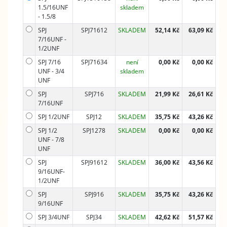
1.5/16UNF
skladem
- 1.5/8
SPJ
SPJ71612
SKLADEM
52,14 Kč
63,09 Kč
7/16UNF -
1/2UNF
SPJ 7/16
SPJ71634
není
0,00 Kč
0,00 Kč
UNF - 3/4
skladem
UNF
SPJ
SPJ716
SKLADEM
21,99 Kč
26,61 Kč
7/16UNF
SPJ 1/2UNF
SPJ12
SKLADEM
35,75 Kč
43,26 Kč
SPJ 1/2
SPJ1278
SKLADEM
0,00 Kč
0,00 Kč
UNF - 7/8
UNF
SPJ
SPJ91612
SKLADEM
36,00 Kč
43,56 Kč
9/16UNF-
1/2UNF
SPJ
SPJ916
SKLADEM
35,75 Kč
43,26 Kč
9/16UNF
SPJ 3/4UNF
SPJ34
SKLADEM
42,62 Kč
51,57 Kč