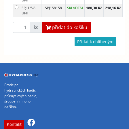
UNF
SPJ 1.5/8
SPJ158158
SKLADEM
180,30 Kč
218,16 Kč
UNF
ks
přidat do košíku
Přidat k oblíbeným
Prodejce
hydraulických hadic,
průmyslových hadic,
šroubení mnoho
dalšího.
Kontakt