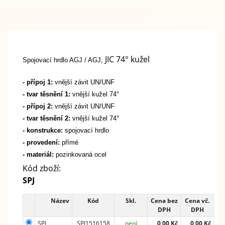
JIC 74° kužel
Spojovací hrdlo AGJ / AGJ,
- přípoj 1:
vnější závit UN/UNF
- tvar těsnění 1:
vnější kužel 74°
- přípoj 2:
vnější závit UN/UNF
- tvar těsnění 2:
vnější kužel 74°
- konstrukce:
spojovací hrdlo
- provedení:
přímé
- materiál:
pozinkovaná ocel
Kód zboží:
SPJ
Název
Kód
Skl.
Cena bez
Cena vč.
DPH
DPH
SPJ
SPJ1516158
není
0,00 Kč
0,00 Kč