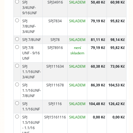
SPJ
SPJ34916
SKLADEM
50,40 Kč
60,98 Kč
3/4UNF-
9/16UNF
SPJ
SPJ7834
SKLADEM
79,19 Kč
95,82 Kč
7/8UNF-
3/4UNF
SPJ 7/8UNF
SPJ78
SKLADEM
81,11 Kč
98,14 Kč
SPJ 7/8
SPJ78916
není
79,19 Kč
95,82 Kč
UNF - 9/16
skladem
UNF
SPJ
SPJ111634
SKLADEM
60,38 Kč
73,06 Kč
1.1/16UNF-
3/4UNF
SPJ
SPJ111678
SKLADEM
86,39 Kč
104,53 Kč
1.1/16UNF-
7/8UNF
SPJ
SPJ1116
SKLADEM
104,48 Kč
126,42 Kč
1.1/16UNF
SPJ
SPJ15161116
SKLADEM
0,00 Kč
0,00 Kč
1.5/16UNF
- 1.1/16