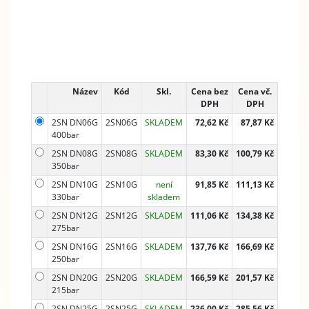
Název
Kód
Skl.
Cena bez
Cena vč.
DPH
DPH
2SN DN06G
2SN06G
SKLADEM
72,62 Kč
87,87 Kč
400bar
2SN DN08G
2SN08G
SKLADEM
83,30 Kč
100,79 Kč
350bar
2SN DN10G
2SN10G
není
91,85 Kč
111,13 Kč
330bar
skladem
2SN DN12G
2SN12G
SKLADEM
111,06 Kč
134,38 Kč
275bar
2SN DN16G
2SN16G
SKLADEM
137,76 Kč
166,69 Kč
250bar
2SN DN20G
2SN20G
SKLADEM
166,59 Kč
201,57 Kč
215bar
2SN DN25G
2SN25G
SKLADEM
236,00 Kč
285,56 Kč