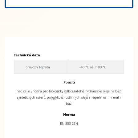
Technická data
provozní teplota
-40 °C až +100 °C
Použití
hadice je vhodná pro biologicky odbouratelné hydraulické oleje na bázi
syntetických esterů, polyglykolů, rostlinných olejů a kapalin na minerální
bázi
Norma
EN 853 2SN