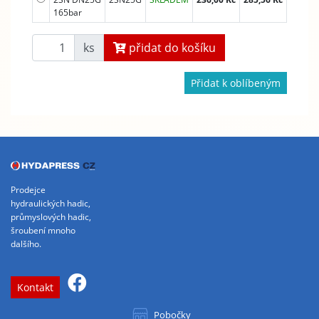
165bar
ks
přidat do košíku
Přidat k oblíbeným
Prodejce
hydraulických hadic,
průmyslových hadic,
šroubení mnoho
dalšího.
Kontakt
Pobočky