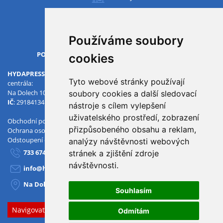
Všechny pobočky
Používáme soubory
OTVÍRACÍ DOBA
PO-PÁ
07.00 - 15.30
cookies
HYDAPRESS CZ s.r.o.
Tyto webové stránky používají
centrála:
Na Dolech 109 586 01 Jihlava
soubory cookies a další sledovací
IČ
: 29184134
DIČ
: CZ29184134
nástroje s cílem vylepšení
uživatelského prostředí, zobrazení
Obchodní podmínky
přizpůsobeného obsahu a reklam,
Ochrana osobních údajů
Odstoupení od smlouvy
analýzy návštěvnosti webových
733 674 293
stránek a zjištění zdroje
návštěvnosti.
info@hydapress.cz
Na Dolech 109, Jihlava
Souhlasím
Navigovat sem
Odmítám