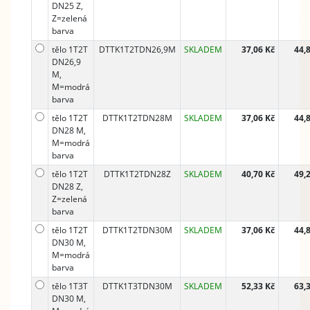
DN25 Z,
Z=zelená
barva
tělo 1T2T
DTTK1T2TDN26,9M
SKLADEM
37,06 Kč
44,
DN26,9
M,
M=modrá
barva
tělo 1T2T
DTTK1T2TDN28M
SKLADEM
37,06 Kč
44,
DN28 M,
M=modrá
barva
tělo 1T2T
DTTK1T2TDN28Z
SKLADEM
40,70 Kč
49,
DN28 Z,
Z=zelená
barva
tělo 1T2T
DTTK1T2TDN30M
SKLADEM
37,06 Kč
44,
DN30 M,
M=modrá
barva
tělo 1T3T
DTTK1T3TDN30M
SKLADEM
52,33 Kč
63,
DN30 M,