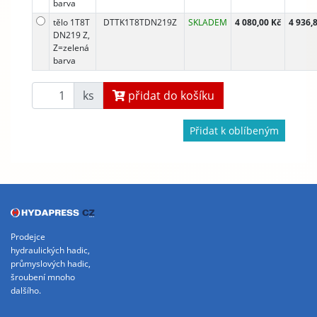
barva
tělo 1T8T
DTTK1T8TDN219Z
SKLADEM
4 080,00 Kč
4 936,
DN219 Z,
Z=zelená
barva
ks
přidat do košíku
Přidat k oblíbeným
Prodejce
hydraulických hadic,
průmyslových hadic,
šroubení mnoho
dalšího.