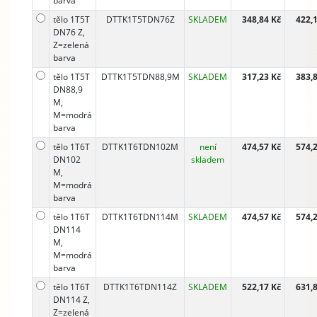
barva
tělo 1T5T
DTTK1T5TDN76Z
SKLADEM
348,84 Kč
422,
DN76 Z,
Z=zelená
barva
tělo 1T5T
DTTK1T5TDN88,9M
SKLADEM
317,23 Kč
383,
DN88,9
M,
M=modrá
barva
tělo 1T6T
DTTK1T6TDN102M
není
474,57 Kč
574,
DN102
skladem
M,
M=modrá
barva
tělo 1T6T
DTTK1T6TDN114M
SKLADEM
474,57 Kč
574,
DN114
M,
M=modrá
barva
tělo 1T6T
DTTK1T6TDN114Z
SKLADEM
522,17 Kč
631,
DN114 Z,
Z=zelená