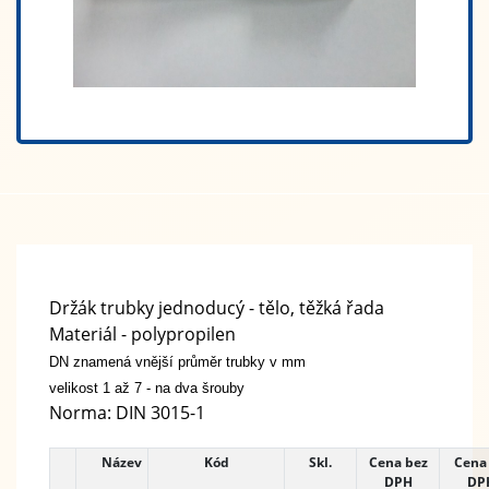
Držák trubky jednoducý - tělo, těžká řada
Materiál - polypropilen
DN znamená vnější průměr trubky v mm
velikost 1 až 7 - na dva šrouby
Norma: DIN 3015-1
Název
Kód
Skl.
Cena bez
Cena 
DPH
DP