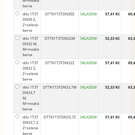
M=modrá
barva
tělo 1T3T
DTTK1T3TDN30Z
SKLADEM
57,41 Kč
69,
DN30 Z,
Z=zelená
barva
tělo 1T3T
DTTK1T3TDN32M
SKLADEM
52,33 Kč
63,
DN32 M,
M=modrá
barva
tělo 1T3T
DTTK1T3TDN32Z
SKLADEM
57,41 Kč
69,
DN32 Z,
Z=zelená
barva
tělo 1T3T
DTTK1T3TDN33,7M
SKLADEM
52,33 Kč
63,
DN33,7
M,
M=modrá
barva
tělo 1T3T
DTTK1T3TDN33,7Z
SKLADEM
57,41 Kč
69,
DN33,7 Z,
Z=zelená
barva