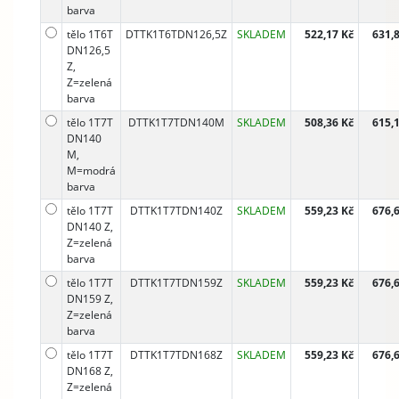
barva
tělo 1T6T
DTTK1T6TDN126,5Z
SKLADEM
522,17 Kč
631,
DN126,5
Z,
Z=zelená
barva
tělo 1T7T
DTTK1T7TDN140M
SKLADEM
508,36 Kč
615,
DN140
M,
M=modrá
barva
tělo 1T7T
DTTK1T7TDN140Z
SKLADEM
559,23 Kč
676,
DN140 Z,
Z=zelená
barva
tělo 1T7T
DTTK1T7TDN159Z
SKLADEM
559,23 Kč
676,
DN159 Z,
Z=zelená
barva
tělo 1T7T
DTTK1T7TDN168Z
SKLADEM
559,23 Kč
676,
DN168 Z,
Z=zelená