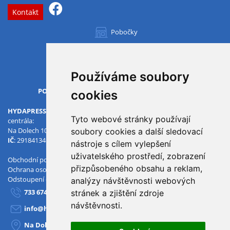
Kontakt
Pobočky
Všechny pobočky
Používáme soubory
OTVÍRACÍ DOBA
PO-PÁ
07.00 - 15.30
cookies
HYDAPRESS CZ s.r.o.
Tyto webové stránky používají
centrála:
Na Dolech 109 586 01 Jihlava
soubory cookies a další sledovací
IČ
: 29184134
DIČ
: CZ29184134
nástroje s cílem vylepšení
uživatelského prostředí, zobrazení
Obchodní podmínky
přizpůsobeného obsahu a reklam,
Ochrana osobních údajů
Odstoupení od smlouvy
analýzy návštěvnosti webových
733 674 293
stránek a zjištění zdroje
návštěvnosti.
info@hydapress.cz
Na Dolech 109, Jihlava