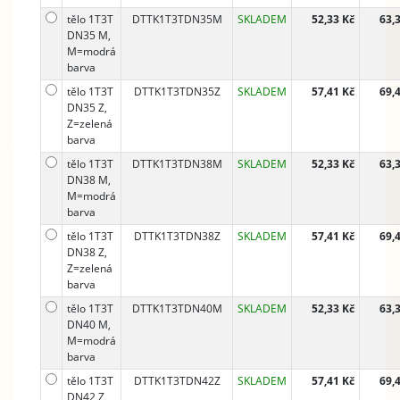
tělo 1T3T
DTTK1T3TDN35M
SKLADEM
52,33 Kč
63,
DN35 M,
M=modrá
barva
tělo 1T3T
DTTK1T3TDN35Z
SKLADEM
57,41 Kč
69,
DN35 Z,
Z=zelená
barva
tělo 1T3T
DTTK1T3TDN38M
SKLADEM
52,33 Kč
63,
DN38 M,
M=modrá
barva
tělo 1T3T
DTTK1T3TDN38Z
SKLADEM
57,41 Kč
69,
DN38 Z,
Z=zelená
barva
tělo 1T3T
DTTK1T3TDN40M
SKLADEM
52,33 Kč
63,
DN40 M,
M=modrá
barva
tělo 1T3T
DTTK1T3TDN42Z
SKLADEM
57,41 Kč
69,
DN42 Z,