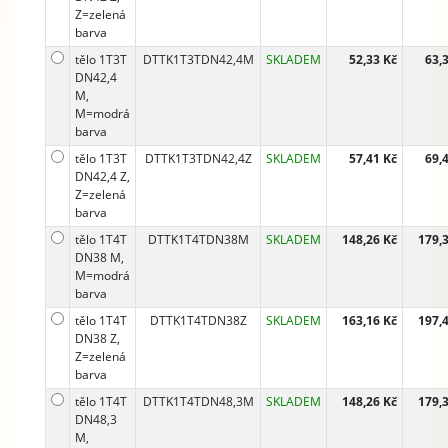
Z=zelená
barva
tělo 1T3T
DTTK1T3TDN42,4M
SKLADEM
52,33 Kč
63,
DN42,4
M,
M=modrá
barva
tělo 1T3T
DTTK1T3TDN42,4Z
SKLADEM
57,41 Kč
69,
DN42,4 Z,
Z=zelená
barva
tělo 1T4T
DTTK1T4TDN38M
SKLADEM
148,26 Kč
179,
DN38 M,
M=modrá
barva
tělo 1T4T
DTTK1T4TDN38Z
SKLADEM
163,16 Kč
197,
DN38 Z,
Z=zelená
barva
tělo 1T4T
DTTK1T4TDN48,3M
SKLADEM
148,26 Kč
179,
DN48,3
M,