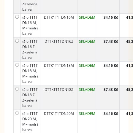
Z=zelená
barva
tělo 1T1T
DTTK1T1TDN16M
SKLADEM
34,16 Kč
41,
DN16 M,
M=modrá
barva
tělo 1T1T
DTTK1T1TDN16Z
SKLADEM
37,43 Kč
45,
DN16 Z,
Z=zelená
barva
tělo 1T1T
DTTK1T1TDN18M
SKLADEM
34,16 Kč
41,
DN18 M,
M=modrá
barva
tělo 1T1T
DTTK1T1TDN18Z
SKLADEM
37,43 Kč
45,
DN18 Z,
Z=zelená
barva
tělo 1T1T
DTTK1T1TDN20M
SKLADEM
34,16 Kč
41,
DN20 M,
M=modrá
barva