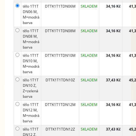
tělo 1T1T
DTTK1T1TDN06M
SKLADEM
34,16 Kč
41,
DN06 M,
M=modrá
barva
tělo 1T1T
DTTK1T1TDN08M
SKLADEM
34,16 Kč
41,
DN08 M,
M=modrá
barva
tělo 1T1T
DTTK1T1TDN10M
SKLADEM
34,16 Kč
41,
DN10 M,
M=modrá
barva
tělo 1T1T
DTTK1T1TDN10Z
SKLADEM
37,43 Kč
45,
DN10 Z,
Z=zelená
barva
tělo 1T1T
DTTK1T1TDN12M
SKLADEM
34,16 Kč
41,
DN12 M,
M=modrá
barva
tělo 1T1T
DTTK1T1TDN12Z
SKLADEM
37,43 Kč
45,
DN12 Z,