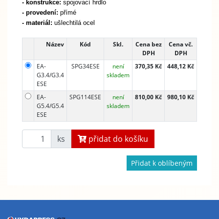
- konstrukce:
spojovací hrdlo
- provedení:
přímé
- materiál:
ušlechtilá ocel
Název
Kód
Skl.
Cena bez
Cena vč.
DPH
DPH
EA-
SPG34ESE
není
370,35 Kč
448,12 Kč
G3.4/G3.4
skladem
ESE
EA-
SPG114ESE
není
810,00 Kč
980,10 Kč
G5.4/G5.4
skladem
ESE
ks
přidat do košíku
Přidat k oblíbeným