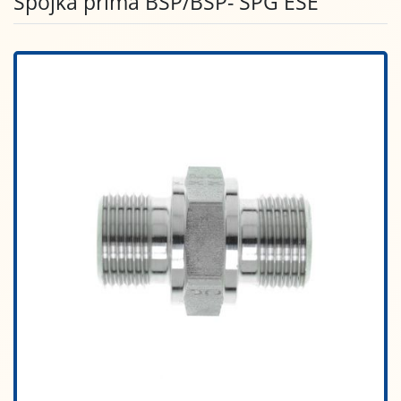
Spojka přímá BSP/BSP- SPG ESE