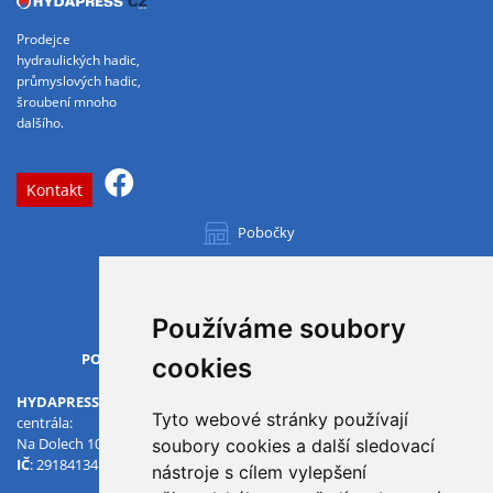
Prodejce
hydraulických hadic,
průmyslových hadic,
šroubení mnoho
dalšího.
Kontakt
Pobočky
Všechny pobočky
Používáme soubory
OTVÍRACÍ DOBA
PO-PÁ
07.00 - 15.30
cookies
HYDAPRESS CZ s.r.o.
Tyto webové stránky používají
centrála:
Na Dolech 109 586 01 Jihlava
soubory cookies a další sledovací
IČ
: 29184134
DIČ
: CZ29184134
nástroje s cílem vylepšení