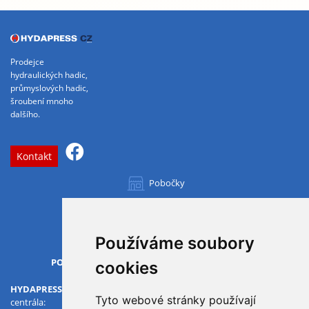
Prodejce
hydraulických hadic,
průmyslových hadic,
šroubení mnoho
dalšího.
Kontakt
Pobočky
Všechny pobočky
Používáme soubory
OTVÍRACÍ DOBA
PO-PÁ
07.00 - 15.30
cookies
HYDAPRESS CZ s.r.o.
Tyto webové stránky používají
centrála: