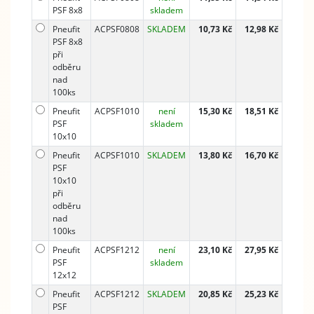
PSF 8x8
skladem
Pneufit
ACPSF0808
SKLADEM
10,73 Kč
12,98 Kč
PSF 8x8
při
odběru
nad
100ks
Pneufit
ACPSF1010
není
15,30 Kč
18,51 Kč
PSF
skladem
10x10
Pneufit
ACPSF1010
SKLADEM
13,80 Kč
16,70 Kč
PSF
10x10
při
odběru
nad
100ks
Pneufit
ACPSF1212
není
23,10 Kč
27,95 Kč
PSF
skladem
12x12
Pneufit
ACPSF1212
SKLADEM
20,85 Kč
25,23 Kč
PSF