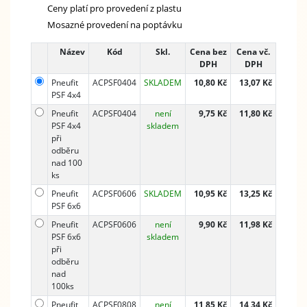
Ceny platí pro provedení z plastu
Mosazné provedení na poptávku
Název
Kód
Skl.
Cena bez
Cena vč.
DPH
DPH
Pneufit
ACPSF0404
SKLADEM
10,80 Kč
13,07 Kč
PSF 4x4
Pneufit
ACPSF0404
není
9,75 Kč
11,80 Kč
PSF 4x4
skladem
při
odběru
nad 100
ks
Pneufit
ACPSF0606
SKLADEM
10,95 Kč
13,25 Kč
PSF 6x6
Pneufit
ACPSF0606
není
9,90 Kč
11,98 Kč
PSF 6x6
skladem
při
odběru
nad
100ks
Pneufit
ACPSF0808
není
11,85 Kč
14,34 Kč