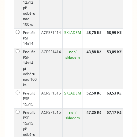
12x12
při
odběru
nad
100ks
Pneufit
ACPSF1414
SKLADEM
48,75 Kč
58,99 Kč
PSF
14x14
Pneufit
ACPSF1414
není
43,88 Kč
53,09 Kč
PSF
skladem
14x14
při
odběru
nad 100
ks
Pneufit
ACPSF1515
SKLADEM
52,50 Kč
63,53 Kč
PSF
15x15
Pneufit
ACPSF1515
není
47,25 Kč
57,17 Kč
PSF
skladem
15x15
při
odběru