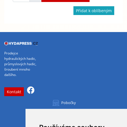
Přidat k oblíbeným
Prodejce
hydraulických hadic,
průmyslových hadic,
šroubení mnoho
dalšího.
Kontakt
Pobočky
Všechny pobočky