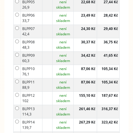
BLPP05
není
22,68 Kč
27,44 Kč
26,9
skladem
BLPP06
není
23,49 Kč
28,42 Kč
33,7
skladem
BLPP07
není
24,30 Kč
29,40 Kč
42,4
skladem
BLPP08
není
30,37 Kč
36,75 Kč
48,3
skladem
BLPP09
není
34,42 Kč
41,65 Kč
60,3
skladem
BLPP10
není
87,06 Kč
105,34 Kč
76,1
skladem
BLPP11
není
87,06 Kč
105,34 Kč
88,9
skladem
BLPP12
není
155,10 Kč
187,67 Kč
102
skladem
BLPP13
není
261,46 Kč
316,37 Kč
114,3
skladem
BLPP14
není
267,29 Kč
323,42 Kč
139,7
skladem