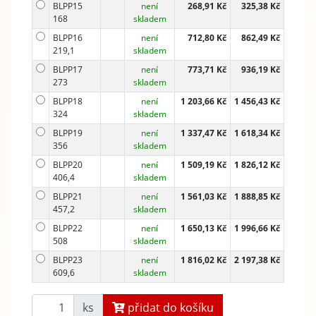
BLPP15
není
268,91 Kč
325,38 Kč
168
skladem
BLPP16
není
712,80 Kč
862,49 Kč
219,1
skladem
BLPP17
není
773,71 Kč
936,19 Kč
273
skladem
BLPP18
není
1 203,66 Kč
1 456,43 Kč
324
skladem
BLPP19
není
1 337,47 Kč
1 618,34 Kč
356
skladem
BLPP20
není
1 509,19 Kč
1 826,12 Kč
406,4
skladem
BLPP21
není
1 561,03 Kč
1 888,85 Kč
457,2
skladem
BLPP22
není
1 650,13 Kč
1 996,66 Kč
508
skladem
BLPP23
není
1 816,02 Kč
2 197,38 Kč
609,6
skladem
ks
přidat do košíku