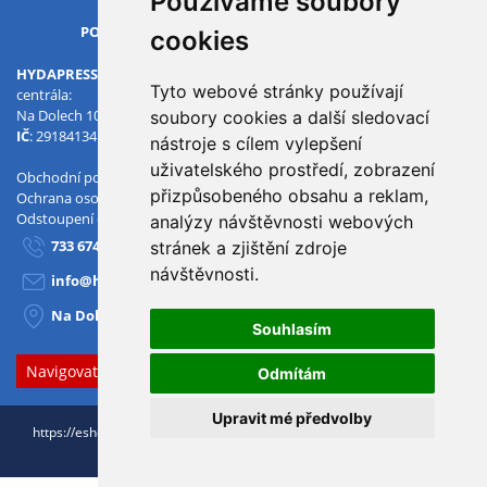
Používáme soubory
OTVÍRACÍ DOBA
PO-PÁ
07.00 - 15.30
cookies
HYDAPRESS CZ s.r.o.
Tyto webové stránky používají
centrála:
Na Dolech 109 586 01 Jihlava
soubory cookies a další sledovací
IČ
: 29184134
DIČ
: CZ29184134
nástroje s cílem vylepšení
uživatelského prostředí, zobrazení
Obchodní podmínky
přizpůsobeného obsahu a reklam,
Ochrana osobních údajů
Odstoupení od smlouvy
analýzy návštěvnosti webových
733 674 293
stránek a zjištění zdroje
návštěvnosti.
info@hydapress.cz
Na Dolech 109, Jihlava
Souhlasím
Navigovat sem
Odmítám
Upravit mé předvolby
https://eshop.hydapress.cz © 2026
Nakreslili:
HOX.red
+ realizace
3Nicom