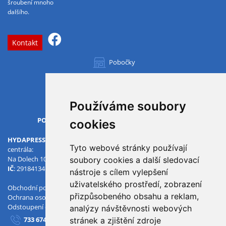
šroubení mnoho
dalšího.
Kontakt
Pobočky
Všechny pobočky
Používáme soubory
OTVÍRACÍ DOBA
PO-PÁ
07.00 - 15.30
cookies
HYDAPRESS CZ s.r.o.
Tyto webové stránky používají
centrála:
Na Dolech 109 586 01 Jihlava
soubory cookies a další sledovací
IČ
: 29184134
DIČ
: CZ29184134
nástroje s cílem vylepšení
uživatelského prostředí, zobrazení
Obchodní podmínky
přizpůsobeného obsahu a reklam,
Ochrana osobních údajů
Odstoupení od smlouvy
analýzy návštěvnosti webových
733 674 293
stránek a zjištění zdroje