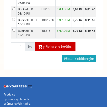
06/08 PU
Bubínek TR
TR810
SKLADEM
5,63 Kč
6,81 Kč
08/10 PU
Bubínek TR
HBTR1012PU
SKLADEM
6,70 Kč
8,11 Kč
10/12 PU
Bubínek TR
TR1215
SKLADEM
6,77 Kč
8,19 Kč
12/15 PU
ks
přidat do košíku
Přidat k oblíbeným
Prodejce
hydraulických hadic,
průmyslových hadic,