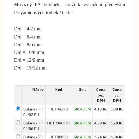
Mosazný PA bubínek, slouží k vystužení především
Polyamidových trubek / hadic.
D/d = 4/2 mm
D/d = 6/4 mm
D/d = 8/6 mm
D/d = 10/8 mm
D/d = 12/9 mm
D/d = 15/12 mm
Název
Kód
Skl.
Cena
Cena
bez
vč.
DPH
DPH
Bubínek TR
HBTR42PU
SKLADEM
4,13 Kč
5,00 Kč
04/02 PU
Bubínek TR
HBTR0406PU
SKLADEM
4,30 Kč
5,20 Kč
04/06 PU
Bubínek TR
HBTR68PU
SKLADEM
5,24 Kč
6,34 Kč