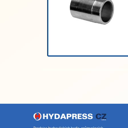
Prodejce hydraulických hadic, průmyslových