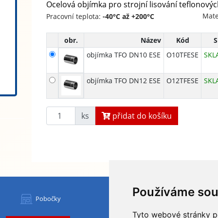
Ocelová objímka pro strojní lisování teflonovýc
Mate
Pracovní teplota:
-40°C až +200°C
obr.
Název
Kód
S
objímka TFO DN10 ESE
O10TFESE
SKL
objímka TFO DN12 ESE
O12TFESE
SKL
ks
přidat do košíku
Používáme sou
HYDAPRESS CZ s.r.o.
Pobočky
centrála:
Tyto webové stránky po
Na Dolech 109 586 01 Jihlava