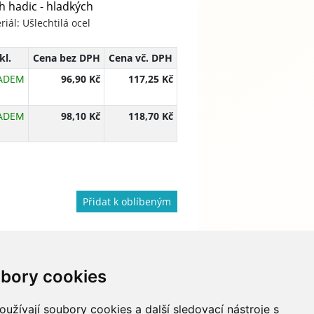
h hadic - hladkých
riál: Ušlechtilá ocel
kl.
Cena bez DPH
Cena vč. DPH
ADEM
96,90 Kč
117,25 Kč
ADEM
98,10 Kč
118,70 Kč
Přidat k oblíbeným
bory cookies
733 674 293
info@hydapress.cz
užívají soubory cookies a další sledovací nástroje s