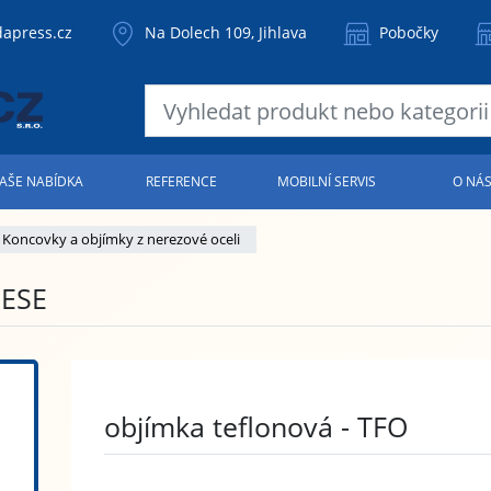
apress.cz
Na Dolech 109, Jihlava
Pobočky
AŠE NABÍDKA
REFERENCE
MOBILNÍ SERVIS
O NÁ
Koncovky a objímky z nerezové oceli
 ESE
objímka teflonová - TFO