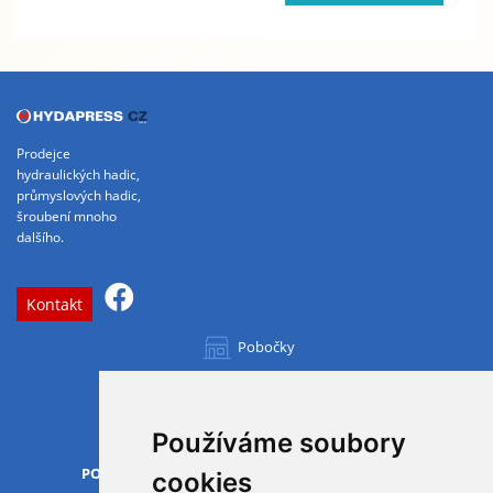
Prodejce
hydraulických hadic,
průmyslových hadic,
šroubení mnoho
dalšího.
Kontakt
Pobočky
Všechny pobočky
Používáme soubory
OTVÍRACÍ DOBA
PO-PÁ
07.00 - 15.30
cookies