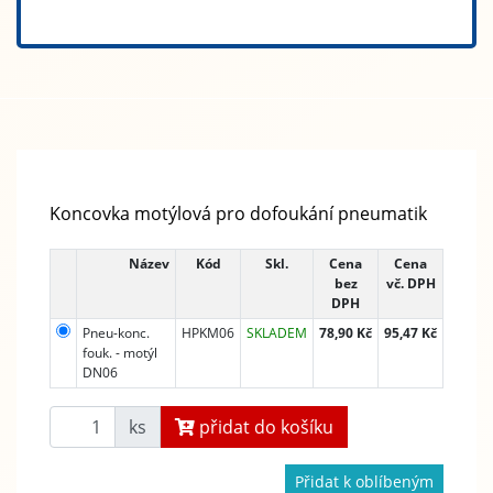
Koncovka motýlová pro dofoukání pneumatik
Název
Kód
Skl.
Cena
Cena
bez
vč. DPH
DPH
Pneu-konc.
HPKM06
SKLADEM
78,90 Kč
95,47 Kč
fouk. - motýl
DN06
ks
přidat do košíku
Přidat k oblíbeným