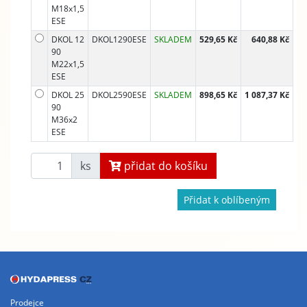
M18x1,5
ESE
DKOL 12
DKOL1290ESE
SKLADEM
529,65 Kč
640,88 Kč
90
M22x1,5
ESE
DKOL 25
DKOL2590ESE
SKLADEM
898,65 Kč
1 087,37 Kč
90
M36x2
ESE
ks
přidat do košíku
Přidat k oblíbeným
Prodejce