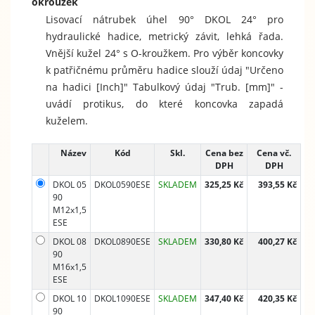
okroužek
Lisovací nátrubek úhel 90° DKOL 24° pro
hydraulické hadice, metrický závit, lehká řada.
Vnější kužel 24° s O-kroužkem. Pro výběr koncovky
k patřičnému průměru hadice slouží údaj "Určeno
na hadici [Inch]" Tabulkový údaj "Trub. [mm]" -
uvádí protikus, do které koncovka zapadá
kuželem.
Název
Kód
Skl.
Cena bez
Cena vč.
DPH
DPH
DKOL 05
DKOL0590ESE
SKLADEM
325,25 Kč
393,55 Kč
90
M12x1,5
ESE
DKOL 08
DKOL0890ESE
SKLADEM
330,80 Kč
400,27 Kč
90
M16x1,5
ESE
DKOL 10
DKOL1090ESE
SKLADEM
347,40 Kč
420,35 Kč
90