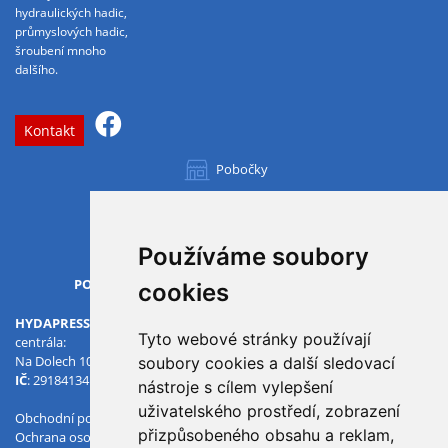
hydraulických hadic,
průmyslových hadic,
šroubení mnoho
dalšího.
Kontakt
Pobočky
Všechny pobočky
Používáme soubory
OTVÍRACÍ DOBA
PO-PÁ
07.00 - 15.30
cookies
HYDAPRESS CZ s.r.o.
Tyto webové stránky používají
centrála:
Na Dolech 109 586 01 Jihlava
soubory cookies a další sledovací
IČ
: 29184134
DIČ
: CZ29184134
nástroje s cílem vylepšení
uživatelského prostředí, zobrazení
Obchodní podmínky
přizpůsobeného obsahu a reklam,
Ochrana osobních údajů