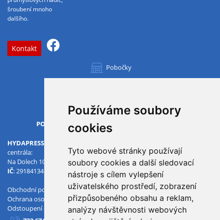
šroubení mnoho
dalšího.
Kontakt
Pobočky
Všechny pobočky
Používáme soubory
OTVÍRACÍ DOBA
PO-PÁ
07.00 - 15.30
cookies
HYDAPRESS CZ s.r.o.
Tyto webové stránky používají
centrála:
Na Dolech 109 586 01 Jihlava
soubory cookies a další sledovací
IČ
: 29184134
DIČ
: CZ29184134
nástroje s cílem vylepšení
uživatelského prostředí, zobrazení
Obchodní podmínky
přizpůsobeného obsahu a reklam,
Ochrana osobních údajů
Odstoupení od smlouvy
analýzy návštěvnosti webových