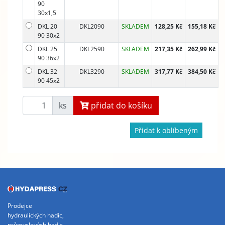
90
30x1,5
DKL 20
DKL2090
SKLADEM
128,25 Kč
155,18 Kč
90 30x2
DKL 25
DKL2590
SKLADEM
217,35 Kč
262,99 Kč
90 36x2
DKL 32
DKL3290
SKLADEM
317,77 Kč
384,50 Kč
90 45x2
ks
přidat do košíku
Přidat k oblíbeným
Prodejce
hydraulických hadic,
průmyslových hadic,