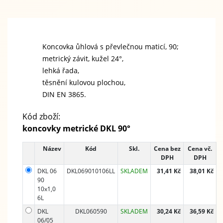
Koncovka ůhlová s převlečnou maticí, 90;
metrický závit, kužel 24°,
lehká řada,
těsnění kulovou plochou,
DIN EN 3865.
Kód zboží:
koncovky metrické DKL 90°
Název
Kód
Skl.
Cena bez
Cena vč.
DPH
DPH
DKL 06
DKL069010106LL
SKLADEM
31,41 Kč
38,01 Kč
90
10x1,0
6L
DKL
DKL060590
SKLADEM
30,24 Kč
36,59 Kč
06/05