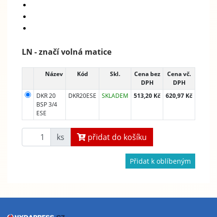
LN - značí volná matice
Název
Kód
Skl.
Cena bez
Cena vč.
DPH
DPH
DKR 20
DKR20ESE
SKLADEM
513,20 Kč
620,97 Kč
BSP 3/4
ESE
ks
přidat do košíku
Přidat k oblíbeným