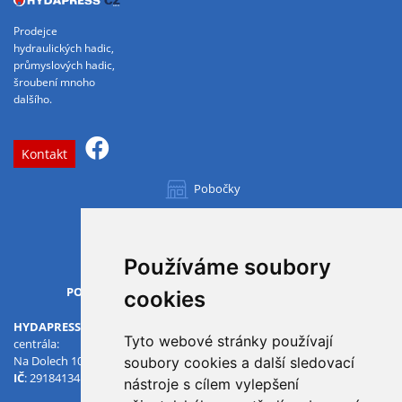
Prodejce
hydraulických hadic,
průmyslových hadic,
šroubení mnoho
dalšího.
Kontakt
Pobočky
Všechny pobočky
Používáme soubory
OTVÍRACÍ DOBA
PO-PÁ
07.00 - 15.30
cookies
HYDAPRESS CZ s.r.o.
Tyto webové stránky používají
centrála:
Na Dolech 109 586 01 Jihlava
soubory cookies a další sledovací
IČ
: 29184134
DIČ
: CZ29184134
nástroje s cílem vylepšení