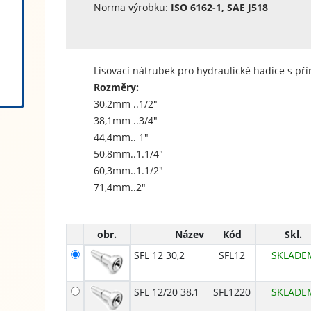
Norma výrobku:
ISO 6162-1, SAE J518
Lisovací nátrubek pro hydraulické hadice s pří
Rozměry:
30,2mm ..
1/2"
38,1mm ..
3/4"
44,4mm..
1"
50,8mm..
1.1/4"
60,3mm..
1.1/2"
71,4mm..
2"
obr.
Název
Kód
Skl.
SFL 12 30,2
SFL12
SKLADE
SFL 12/20 38,1
SFL1220
SKLADE