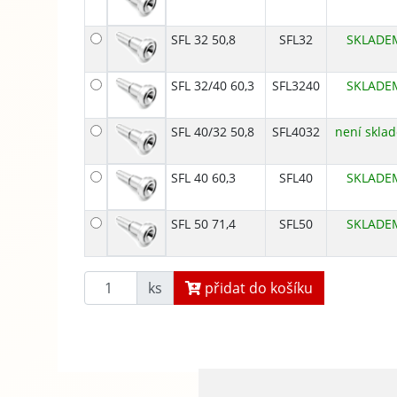
SFL 32 50,8
SFL32
SKLADE
SFL 32/40 60,3
SFL3240
SKLADE
SFL 40/32 50,8
SFL4032
není skla
SFL 40 60,3
SFL40
SKLADE
SFL 50 71,4
SFL50
SKLADE
ks
přidat do košíku