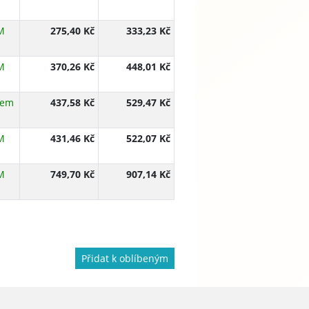
M
275,40 Kč
333,23 Kč
M
370,26 Kč
448,01 Kč
dem
437,58 Kč
529,47 Kč
M
431,46 Kč
522,07 Kč
M
749,70 Kč
907,14 Kč
Přidat k oblíbeným