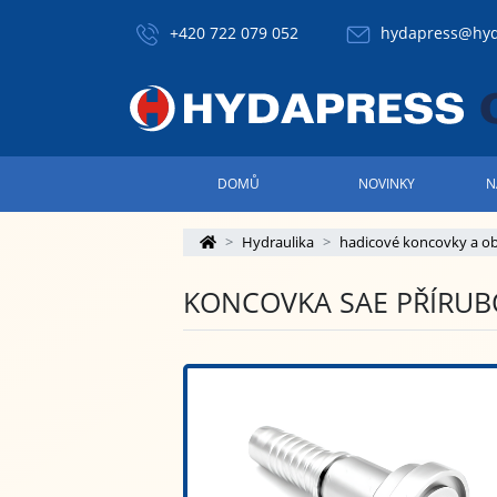
+420 722 079 052
hydapress@hyd
DOMŮ
NOVINKY
N
Hydraulika
hadicové koncovky a o
KONCOVKA SAE PŘÍRUB