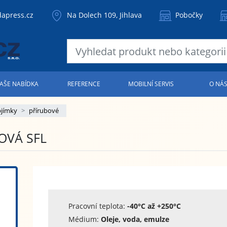
apress.cz
Na Dolech 109, Jihlava
Pobočky
AŠE NABÍDKA
REFERENCE
MOBILNÍ SERVIS
O NÁ
bjímky
přírubové
OVÁ SFL
Pracovní teplota:
-40°C až +250°C
Médium:
Oleje, voda, emulze