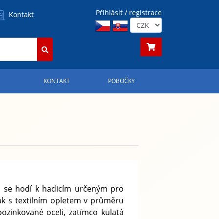
Přihlásit / registrace
Kontakt
S
KONTAKT
POBOČKY
 se hodí k hadicím určeným pro
ak s textilním opletem v průměru
zinkované oceli, zatímco kulatá