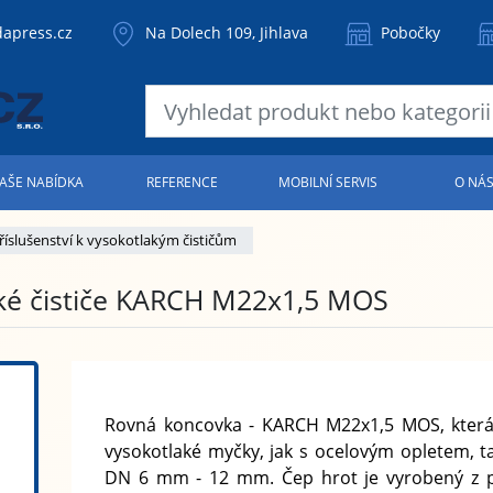
apress.cz
Na Dolech 109, Jihlava
Pobočky
AŠE NABÍDKA
REFERENCE
MOBILNÍ SERVIS
O NÁ
říslušenství k vysokotlakým čističům
ké čističe KARCH M22x1,5 MOS
Rovná koncovka -
KARCH M22x1,5 MOS, která
vysokotlaké myčky, jak s ocelovým opletem, t
DN 6 mm - 12 mm. Čep hrot je vyrobený z po