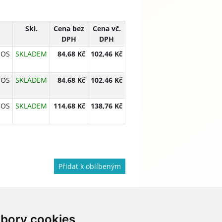
Skl.
Cena bez
Cena vč.
DPH
DPH
MOS
SKLADEM
84,68 Kč
102,46 Kč
MOS
SKLADEM
84,68 Kč
102,46 Kč
MOS
SKLADEM
114,68 Kč
138,76 Kč
Přidat k oblíbeným
bory cookies