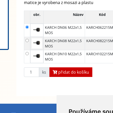
matice je vyrobena z mosazi a plastu
obr.
Název
Kód
KARCH DN06 M22x1,5
KARCH062215
MOS
KARCH DN08 M22x1,5
KARCH082215
MOS
KARCH DN10 M22x1,5
KARCH102215
MOS
ks
přidat do košíku
Používáme sou