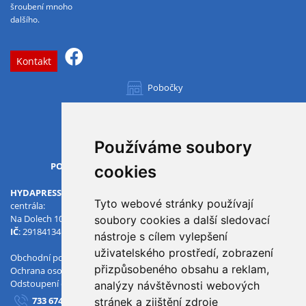
šroubení mnoho
dalšího.
Kontakt
Pobočky
Všechny pobočky
Používáme soubory
OTVÍRACÍ DOBA
PO-PÁ
07.00 - 15.30
cookies
HYDAPRESS CZ s.r.o.
Tyto webové stránky používají
centrála:
Na Dolech 109 586 01 Jihlava
soubory cookies a další sledovací
IČ
: 29184134
DIČ
: CZ29184134
nástroje s cílem vylepšení
uživatelského prostředí, zobrazení
Obchodní podmínky
přizpůsobeného obsahu a reklam,
Ochrana osobních údajů
Odstoupení od smlouvy
analýzy návštěvnosti webových
733 674 293
stránek a zjištění zdroje