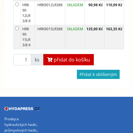
HRK
HRK9012LR38K
SKLADEM
90,98 Kč
110,09 Kč
90
12LR
3/8 K
HRK
HRK9015LR38K
SKLADEM
135,00 Kč
163,35 Kč
90
15LR
3/8 K
ks
přidat do košíku
Přidat k oblíbeným
Prodejce
hydraulických hadic,
průmyslových hadic,