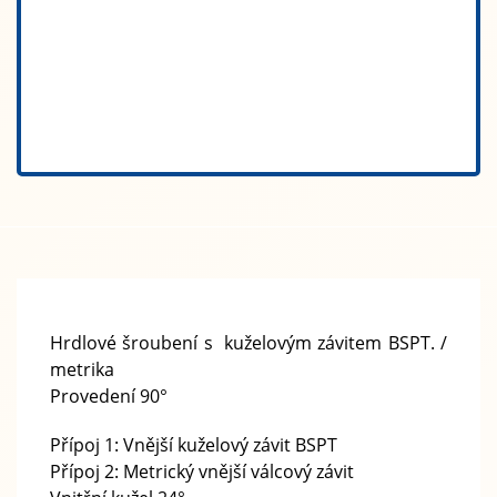
Hrdlové šroubení s kuželovým závitem BSPT. /
metrika
Provedení 90°
Přípoj 1: Vnější kuželový závit BSPT
Přípoj 2: Metrický vnější válcový závit