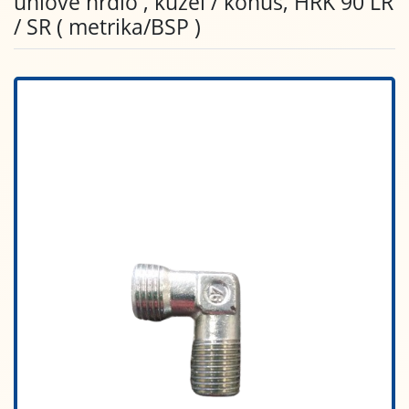
úhlové hrdlo , kužel / konus, HRK 90 LR
/ SR ( metrika/BSP )