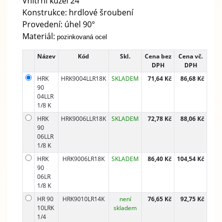
Vnitřní kužel 24°
Konstrukce: hrdlové šroubení
Provedení: úhel 90°
Materiál:
pozinkovaná ocel
Název
Kód
Skl.
Cena bez
Cena vč.
DPH
DPH
HRK
HRK9004LLR18K
SKLADEM
71,64 Kč
86,68 Kč
90
04LLR
1/8 K
HRK
HRK9006LLR18K
SKLADEM
72,78 Kč
88,06 Kč
90
06LLR
1/8 K
HRK
HRK9006LR18K
SKLADEM
86,40 Kč
104,54 Kč
90
06LR
1/8 K
HR 90
HRK9010LR14K
není
76,65 Kč
92,75 Kč
10LRK
skladem
1/4