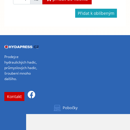
Přidat k oblíbeným
Prodejce
hydraulických hadic,
průmyslových hadic,
šroubení mnoho
dalšího.
Kontakt
Pobočky
Všechny pobočky