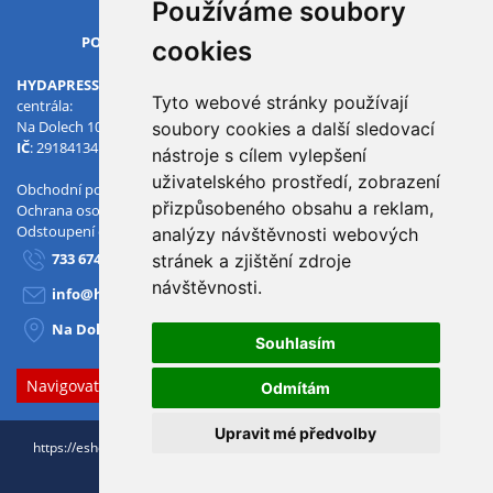
Používáme soubory
OTVÍRACÍ DOBA
PO-PÁ
07.00 - 15.30
cookies
HYDAPRESS CZ s.r.o.
Tyto webové stránky používají
centrála:
Na Dolech 109 586 01 Jihlava
soubory cookies a další sledovací
IČ
: 29184134
DIČ
: CZ29184134
nástroje s cílem vylepšení
uživatelského prostředí, zobrazení
Obchodní podmínky
přizpůsobeného obsahu a reklam,
Ochrana osobních údajů
Odstoupení od smlouvy
analýzy návštěvnosti webových
733 674 293
stránek a zjištění zdroje
návštěvnosti.
info@hydapress.cz
Na Dolech 109, Jihlava
Souhlasím
Navigovat sem
Odmítám
Upravit mé předvolby
https://eshop.hydapress.cz © 2026
Nakreslili:
HOX.red
+ realizace
3Nicom