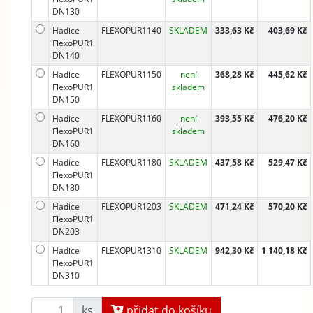
DN130
Hadice
FLEXOPUR1140
SKLADEM
333,63 Kč
403,69 Kč
FlexoPUR1
DN140
Hadice
FLEXOPUR1150
není
368,28 Kč
445,62 Kč
FlexoPUR1
skladem
DN150
Hadice
FLEXOPUR1160
není
393,55 Kč
476,20 Kč
FlexoPUR1
skladem
DN160
Hadice
FLEXOPUR1180
SKLADEM
437,58 Kč
529,47 Kč
FlexoPUR1
DN180
Hadice
FLEXOPUR1203
SKLADEM
471,24 Kč
570,20 Kč
FlexoPUR1
DN203
Hadice
FLEXOPUR1310
SKLADEM
942,30 Kč
1 140,18 Kč
FlexoPUR1
DN310
ks
přidat do košíku