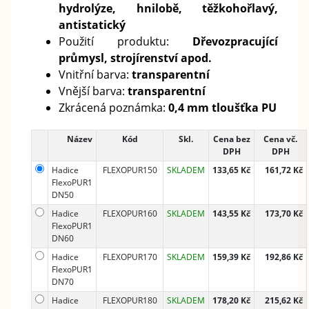
hydrolýze, hnilobě, těžkohořlavý,
antistatický
Použití produktu:
Dřevozpracující
průmysl, strojírenství apod.
Vnitřní barva:
transparentní
Vnější barva:
transparentní
Zkrácená poznámka:
0,4 mm tloušťka PU
Název
Kód
Skl.
Cena bez
Cena vč.
DPH
DPH
Hadice
FLEXOPUR150
SKLADEM
133,65 Kč
161,72 Kč
FlexoPUR1
DN50
Hadice
FLEXOPUR160
SKLADEM
143,55 Kč
173,70 Kč
FlexoPUR1
DN60
Hadice
FLEXOPUR170
SKLADEM
159,39 Kč
192,86 Kč
FlexoPUR1
DN70
Hadice
FLEXOPUR180
SKLADEM
178,20 Kč
215,62 Kč