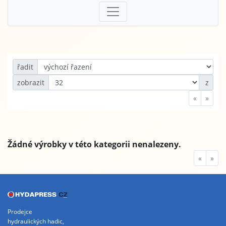
řadit
zobrazit
z
«
»
Žádné výrobky v této kategorii nenalezeny.
«
»
Prodejce
hydraulických hadic,