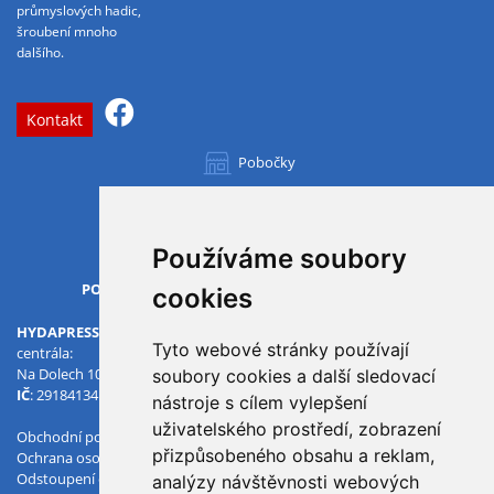
průmyslových hadic,
šroubení mnoho
dalšího.
Kontakt
Pobočky
Všechny pobočky
Používáme soubory
OTVÍRACÍ DOBA
PO-PÁ
07.00 - 15.30
cookies
HYDAPRESS CZ s.r.o.
Tyto webové stránky používají
centrála:
Na Dolech 109 586 01 Jihlava
soubory cookies a další sledovací
IČ
: 29184134
DIČ
: CZ29184134
nástroje s cílem vylepšení
uživatelského prostředí, zobrazení
Obchodní podmínky
přizpůsobeného obsahu a reklam,
Ochrana osobních údajů
Odstoupení od smlouvy
analýzy návštěvnosti webových