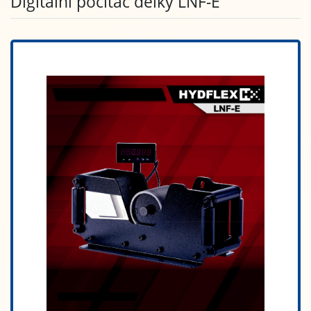
Digitální počítač délky LNF-E