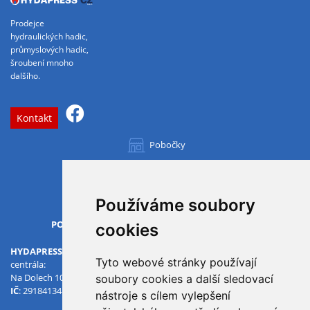
Prodejce
hydraulických hadic,
průmyslových hadic,
šroubení mnoho
dalšího.
Kontakt
Pobočky
Všechny pobočky
Používáme soubory
OTVÍRACÍ DOBA
PO-PÁ
07.00 - 15.30
cookies
HYDAPRESS CZ s.r.o.
Tyto webové stránky používají
centrála:
Na Dolech 109 586 01 Jihlava
soubory cookies a další sledovací
IČ
: 29184134
DIČ
: CZ29184134
nástroje s cílem vylepšení