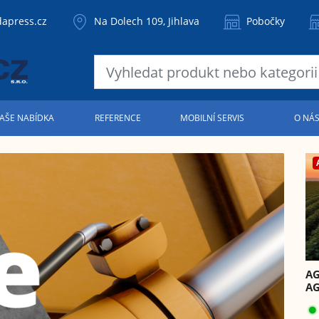
apress.cz
Na Dolech 109, Jihlava
Pobočky
AŠE NABÍDKA
REFERENCE
MOBILNÍ SERVIS
O NÁ
AG
AG