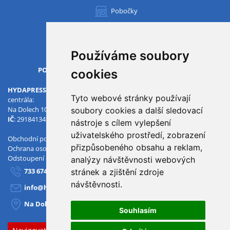
Pobočky
Všechny pobočky
Používáme soubory
OTVÍRACÍ DOBA
PO-PÁ
07.00 - 15.30
cookies
HYDAPRESS CZ s.r.o.
Tyto webové stránky používají
centrála:
Na Dolech 109 586 01 Jihlava
soubory cookies a další sledovací
IČ
: 29184134
DIČ
: CZ29184134
nástroje s cílem vylepšení
uživatelského prostředí, zobrazení
Obchodní podmínky
přizpůsobeného obsahu a reklam,
Ochrana osobních údajů
Odstoupení od smlouvy
analýzy návštěvnosti webových
733 674 293
stránek a zjištění zdroje
návštěvnosti.
info@hydapress.cz
Na Dolech 109, Jihlava
Souhlasím