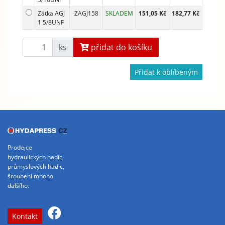
Zátka AGJ
ZAGJ158
SKLADEM
151,05 Kč
182,77 Kč
1 5/8UNF
ks
přidat do košíku
Přidat k oblíbeným
Prodejce
hydraulických hadic,
průmyslových hadic,
šroubení mnoho
dalšího.
Kontakt