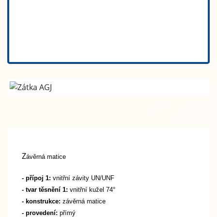
Z
ávěrná matice
- přípoj 1:
vnitřní závity UN/UNF
- tvar těsnění 1:
vnitřní kužel 74°
- konstrukce:
závěrná matice
- provedení:
přímý