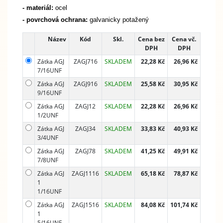
- materiál:
ocel
- povrchová ochrana:
galvanicky potažený
Název
Kód
Skl.
Cena bez
Cena vč.
DPH
DPH
Zátka AGJ
ZAGJ716
SKLADEM
22,28 Kč
26,96 Kč
7/16UNF
Zátka AGJ
ZAGJ916
SKLADEM
25,58 Kč
30,95 Kč
9/16UNF
Zátka AGJ
ZAGJ12
SKLADEM
22,28 Kč
26,96 Kč
1/2UNF
Zátka AGJ
ZAGJ34
SKLADEM
33,83 Kč
40,93 Kč
3/4UNF
Zátka AGJ
ZAGJ78
SKLADEM
41,25 Kč
49,91 Kč
7/8UNF
Zátka AGJ
ZAGJ1116
SKLADEM
65,18 Kč
78,87 Kč
1
1/16UNF
Zátka AGJ
ZAGJ1516
SKLADEM
84,08 Kč
101,74 Kč
1
5/16UNF