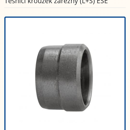
Těsnící kroužek zářezný (L+S) ESE