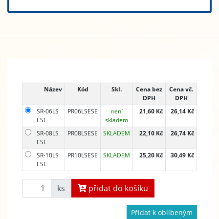
Název
Kód
Skl.
Cena bez
Cena vč.
DPH
DPH
SR-06LS
PR06LSESE
není
21,60 Kč
26,14 Kč
ESE
skladem
SR-08LS
PR08LSESE
SKLADEM
22,10 Kč
26,74 Kč
ESE
SR-10LS
PR10LSESE
SKLADEM
25,20 Kč
30,49 Kč
ESE
ks
přidat do košíku
Přidat k oblíbeným