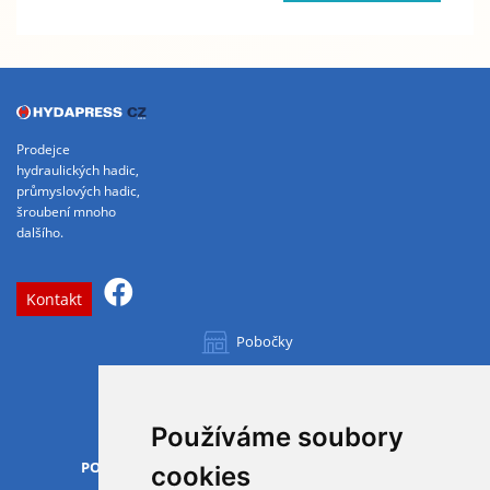
Prodejce
hydraulických hadic,
průmyslových hadic,
šroubení mnoho
dalšího.
Kontakt
Pobočky
Všechny pobočky
Používáme soubory
OTVÍRACÍ DOBA
PO-PÁ
07.00 - 15.30
cookies