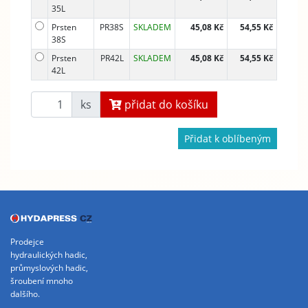
35L
Prsten
PR38S
SKLADEM
45,08 Kč
54,55 Kč
38S
Prsten
PR42L
SKLADEM
45,08 Kč
54,55 Kč
42L
ks
přidat do košíku
Přidat k oblíbeným
Prodejce
hydraulických hadic,
průmyslových hadic,
šroubení mnoho
dalšího.