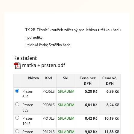
TK-2B Těsnící kroužek zářezný pro lehkou i těžkou řadu
hydrauliky.
L=lehká řada; S=těžká řada
Ke stažení:
matka + prsten.pdf
Název
Kód
Skl.
Cena bez
Cena vč.
DPH
DPH
Prsten
PR06LS
SKLADEM
5,28 Kč
6,39 Kč
6LS
Prsten
PR08LS
SKLADEM
6,81 Kč
8,24 Kč
8LS
Prsten
PR10LS
SKLADEM
8,42 Kč
10,19 Kč
10LS
Prsten
PR12LS
SKLADEM
9,82 Kč
11,88 Kč