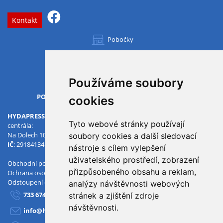
Kontakt
Pobočky
Všechny pobočky
Používáme soubory
OTVÍRACÍ DOBA
PO-PÁ
07.00 - 15.30
cookies
HYDAPRESS CZ s.r.o.
Tyto webové stránky používají
centrála:
Na Dolech 109 586 01 Jihlava
soubory cookies a další sledovací
IČ
: 29184134
DIČ
: CZ29184134
nástroje s cílem vylepšení
uživatelského prostředí, zobrazení
Obchodní podmínky
přizpůsobeného obsahu a reklam,
Ochrana osobních údajů
Odstoupení od smlouvy
analýzy návštěvnosti webových
733 674 293
stránek a zjištění zdroje
návštěvnosti.
info@hydapress.cz