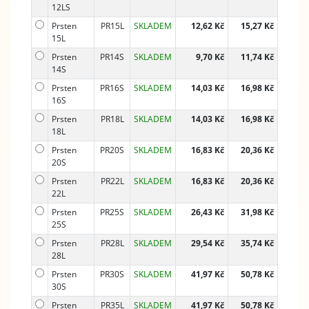
12LS
Prsten
PR15L
SKLADEM
12,62 Kč
15,27 Kč
15L
Prsten
PR14S
SKLADEM
9,70 Kč
11,74 Kč
14S
Prsten
PR16S
SKLADEM
14,03 Kč
16,98 Kč
16S
Prsten
PR18L
SKLADEM
14,03 Kč
16,98 Kč
18L
Prsten
PR20S
SKLADEM
16,83 Kč
20,36 Kč
20S
Prsten
PR22L
SKLADEM
16,83 Kč
20,36 Kč
22L
Prsten
PR25S
SKLADEM
26,43 Kč
31,98 Kč
25S
Prsten
PR28L
SKLADEM
29,54 Kč
35,74 Kč
28L
Prsten
PR30S
SKLADEM
41,97 Kč
50,78 Kč
30S
Prsten
PR35L
SKLADEM
41,97 Kč
50,78 Kč