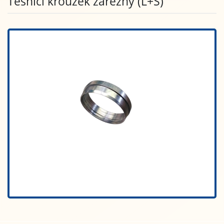
Těsnící kroužek zářezný (L+S)