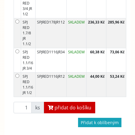
RED
3/4 JR
1/2
SPJ
SPJRED178JR112
SKLADEM
236,33 Kč
285,96 Kč
RED
1.7/8
JR
1.1/2
SPJ
SPJRED1116JR34
SKLADEM
60,38 Kč
73,06 Kč
RED
1.1/16
JR 3/4
SPJ
SPJRED1116JR12
SKLADEM
44,00 Kč
53,24 Kč
RED
1.1/16
JR 1/2
ks
přidat do košíku
Přidat k oblíbeným