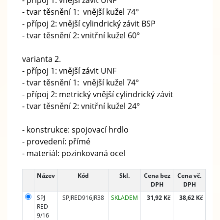
- tvar těsnění 1: vnější kužel 74°
- přípoj 2: vnější cylindrický závit BSP
- tvar těsnění 2: vnitřní kužel 60°
varianta 2.
- přípoj 1: vnější závit UNF
- tvar těsnění 1: vnější kužel 74°
- přípoj 2: metrický vnější cylindrický závit
- tvar těsnění 2: vnitřní kužel 24°
- konstrukce: spojovací hrdlo
- provedení: přímé
- materiál: pozinkovaná ocel
Název
Kód
Skl.
Cena bez
Cena vč.
DPH
DPH
SPJ
SPJRED916JR38
SKLADEM
31,92 Kč
38,62 Kč
RED
9/16