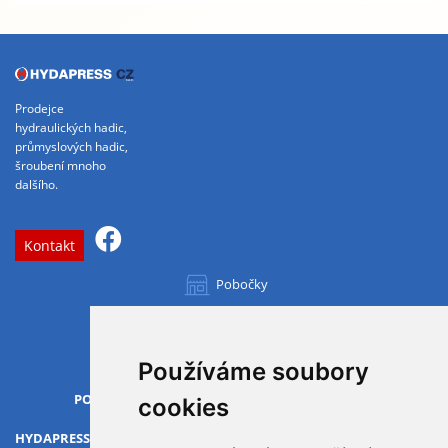
Prodejce
hydraulických hadic,
průmyslových hadic,
šroubení mnoho
dalšího.
Kontakt
Pobočky
Všechny pobočky
Používáme soubory
OTVÍRACÍ DOBA
PO-PÁ
07.00 - 15.30
cookies
HYDAPRESS CZ s.r.o.