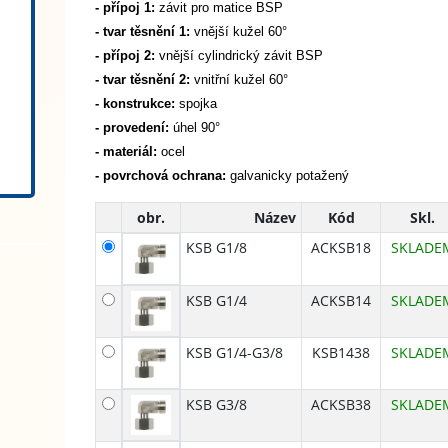
- přípoj 1:
závit pro matice BSP
- tvar těsnění 1:
vnější kužel 60°
- přípoj 2:
vnější cylindrický závit BSP
- tvar těsnění 2:
vnitřní kužel 60°
- konstrukce:
spojka
- provedení:
úhel 90°
- materiál:
ocel
- povrchová ochrana:
galvanicky potažený
obr.
Název
Kód
Skl.
KSB G1/8
ACKSB18
SKLADE
KSB G1/4
ACKSB14
SKLADE
KSB G1/4-G3/8
KSB1438
SKLADE
KSB G3/8
ACKSB38
SKLADE