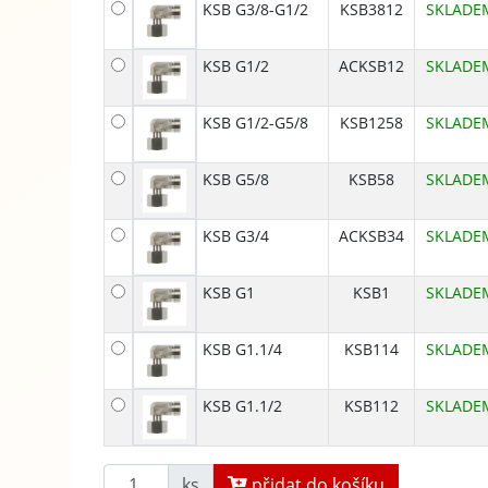
KSB G3/8-G1/2
KSB3812
SKLADE
KSB G1/2
ACKSB12
SKLADE
KSB G1/2-G5/8
KSB1258
SKLADE
KSB G5/8
KSB58
SKLADE
KSB G3/4
ACKSB34
SKLADE
KSB G1
KSB1
SKLADE
KSB G1.1/4
KSB114
SKLADE
KSB G1.1/2
KSB112
SKLADE
ks
přidat do košíku