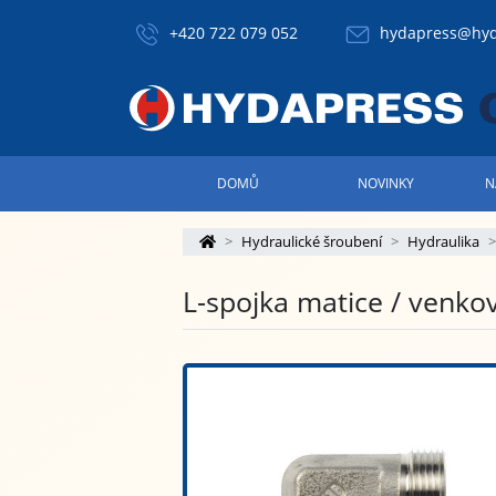
+420 722 079 052
hydapress@hyd
DOMŮ
NOVINKY
N
Hydraulické šroubení
Hydraulika
L-spojka matice / venkovn