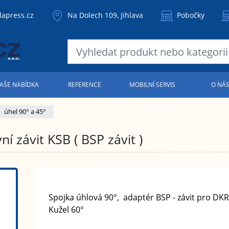
apress.cz
Na Dolech 109, Jihlava
Pobočky
AŠE NABÍDKA
REFERENCE
MOBILNÍ SERVIS
O NÁ
úhel 90° a 45°
í závit KSB ( BSP závit )
Spojka úhlová 90°, adaptér BSP - závit pro DKR
Kužel 60°