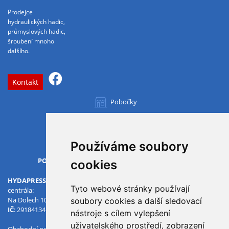
Prodejce
hydraulických hadic,
průmyslových hadic,
šroubení mnoho
dalšího.
Kontakt
Pobočky
Všechny pobočky
Používáme soubory
OTVÍRACÍ DOBA
PO-PÁ
07.00 - 15.30
cookies
HYDAPRESS CZ s.r.o.
Tyto webové stránky používají
centrála:
Na Dolech 109 586 01 Jihlava
soubory cookies a další sledovací
IČ
: 29184134
DIČ
: CZ29184134
nástroje s cílem vylepšení
uživatelského prostředí, zobrazení
Obchodní podmínky