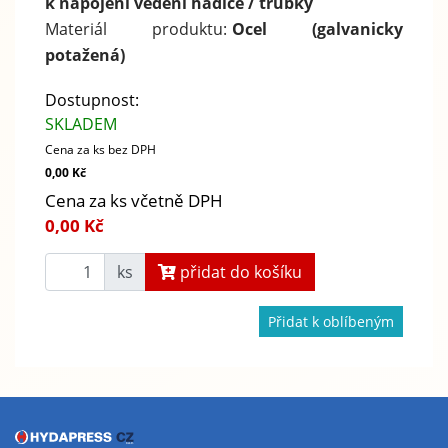
k napojení vedení hadice / trubky
Materiál produktu:
Ocel (galvanicky
potažená)
Dostupnost:
SKLADEM
Cena za ks bez DPH
0,00 Kč
Cena za ks včetně DPH
0,00 Kč
ks
přidat do košíku
Přidat k oblíbeným