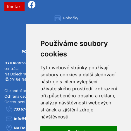
Kontakt
Pobočky
Všechny pobočky
Používáme soubory
OTVÍRACÍ DOBA
PO-PÁ
07.00 - 15.30
cookies
HYDAPRESS CZ s.r.o.
Tyto webové stránky používají
centrála:
Na Dolech 109 586 01 Jihlava
soubory cookies a další sledovací
IČ
: 29184134
DIČ
: CZ29184134
nástroje s cílem vylepšení
uživatelského prostředí, zobrazení
Obchodní podmínky
přizpůsobeného obsahu a reklam,
Ochrana osobních údajů
Odstoupení od smlouvy
analýzy návštěvnosti webových
733 674 293
stránek a zjištění zdroje
návštěvnosti.
info@hydapress.cz
Na Dolech 109, Jihlava