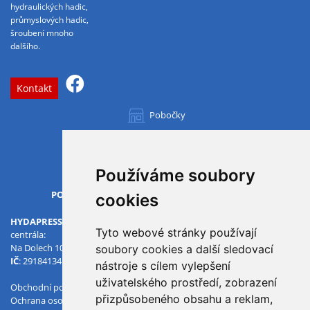
hydraulických hadic,
průmyslových hadic,
šroubení mnoho
dalšího.
Kontakt
Pobočky
Všechny pobočky
Používáme soubory
OTVÍRACÍ DOBA
PO-PÁ
07.00 - 15.30
cookies
HYDAPRESS CZ s.r.o.
Tyto webové stránky používají
centrála:
Na Dolech 109 586 01 Jihlava
soubory cookies a další sledovací
IČ
: 29184134
DIČ
: CZ29184134
nástroje s cílem vylepšení
uživatelského prostředí, zobrazení
Obchodní podmínky
přizpůsobeného obsahu a reklam,
Ochrana osobních údajů