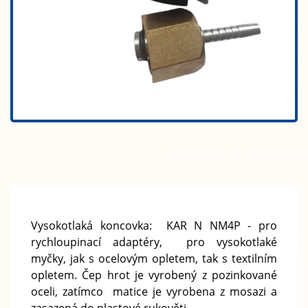
Vysokotlaká koncovka: KAR N NM4P - pro
rychloupinací adaptéry, pro vysokotlaké
myčky, jak s ocelovým opletem, tak s textilním
opletem. Čep hrot je vyrobený z pozinkované
oceli, zatímco matice je vyrobena z mosazi a
zasazená do plastové rukověti.