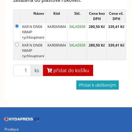
Název
Kód
Skl.
Cena bez
Cena vč.
DPH
DPH
KAR N DN06
KAR06NM4
SKLADEM
280,50 Kč
339,41 Kč
NM4P
rychloupinani
KAR N DN08
KAR08NM4
SKLADEM
280,50 Kč
339,41 Kč
NM4P
rychloupinani
ks
přidat do košíku
Přidat k oblíbeným
Prodejce