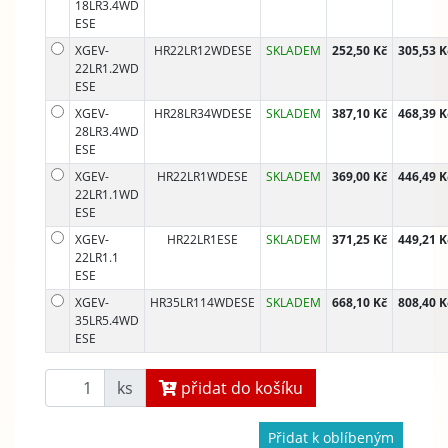
18LR3.4WD
ESE
XGEV-
HR22LR12WDESE
SKLADEM
252,50 Kč
305,53 K
22LR1.2WD
ESE
XGEV-
HR28LR34WDESE
SKLADEM
387,10 Kč
468,39 K
28LR3.4WD
ESE
XGEV-
HR22LR1WDESE
SKLADEM
369,00 Kč
446,49 K
22LR1.1WD
ESE
XGEV-
HR22LR1ESE
SKLADEM
371,25 Kč
449,21 K
22LR1.1
ESE
XGEV-
HR35LR114WDESE
SKLADEM
668,10 Kč
808,40 K
35LR5.4WD
ESE
ks
přidat do košíku
Přidat k oblíbeným