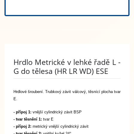
Hrdlo Metrické v lehké řadě L -
G do tělesa (HR LR WD) ESE
Hrdlové šroubení.
Trubkový závit válcový, těsnící plocha tvar
E.
- přípoj 1:
vnější cylindrický závit BSP
- tvar těsnění 1:
tvar E
- přípoj 2:
metrický vnější cylindrický závit
- tvar těsnění 2:
vnitřní kužel 24°