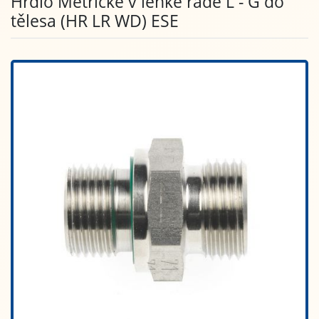
Hrdlo Metrické v lehké řadě L - G do
tělesa (HR LR WD) ESE