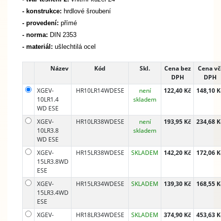
- konstrukce:
hrdlové šroubení
- provedení:
přímé
- norma:
DIN 2353
- materiál:
ušlechtilá ocel
Název
Kód
Skl.
Cena bez
Cena vč
DPH
DPH
XGEV-
HR10LR14WDESE
není
122,40 Kč
148,10 K
10LR1.4
skladem
WD ESE
XGEV-
HR10LR38WDESE
není
193,95 Kč
234,68 K
10LR3.8
skladem
WD ESE
XGEV-
HR15LR38WDESE
SKLADEM
142,20 Kč
172,06 K
15LR3.8WD
ESE
XGEV-
HR15LR34WDESE
SKLADEM
139,30 Kč
168,55 K
15LR3.4WD
ESE
XGEV-
HR18LR34WDESE
SKLADEM
374,90 Kč
453,63 K