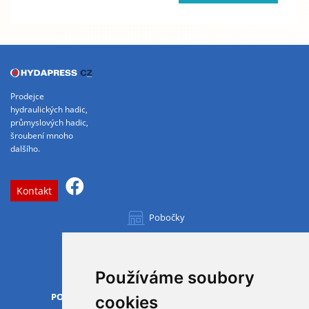
Prodejce
hydraulických hadic,
průmyslových hadic,
šroubení mnoho
dalšího.
Kontakt
Pobočky
Všechny pobočky
Používáme soubory
OTVÍRACÍ DOBA
PO-PÁ
07.00 - 15.30
cookies