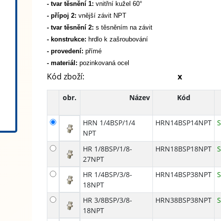
- tvar těsnění 1:
vnitřní kužel 60°
- přípoj 2:
vnější závit NPT
- tvar těsnění 2:
s těsněním na závit
- konstrukce:
hrdlo k zašroubování
- provedení:
přímé
- materiál:
pozinkovaná ocel
Kód zboží:
x
obr.
Název
Kód
HRN 1/4BSP/1/4
HRN14BSP14NPT
NPT
HR 1/8BSP/1/8-
HRN18BSP18NPT
27NPT
HR 1/4BSP/3/8-
HRN14BSP38NPT
18NPT
HR 3/8BSP/3/8-
HRN38BSP38NPT
18NPT