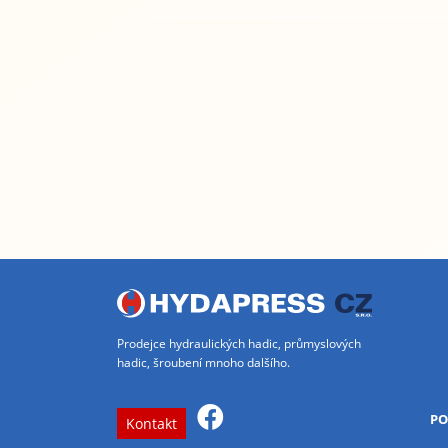
Prodejce hydraulických hadic, průmyslových
hadic, šroubení mnoho dalšího.
PO
Kontakt