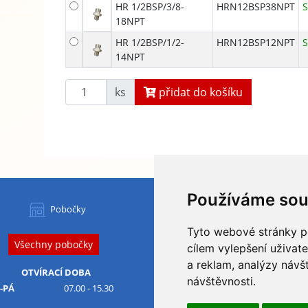
HR 1/2BSP/3/8-
HRN12BSP38NPT
18NPT
HR 1/2BSP/1/2-
HRN12BSP12NPT
14NPT
ks
přidat do košíku
Používáme sou
HYDAPRESS CZ s.r.o.
Pobočky
centrála:
Tyto webové stránky po
Na Dolech 109 586 01 Jihlava
Všechny pobočky
IČ
: 29184134
DIČ
: CZ29184134
cílem vylepšení uživat
a reklam, analýzy návš
Obchodní podmínky
OTVÍRACÍ DOBA
návštěvnosti.
Ochrana osobních údajů
-PÁ
07.00 - 15.30
Odstoupení od smlouvy