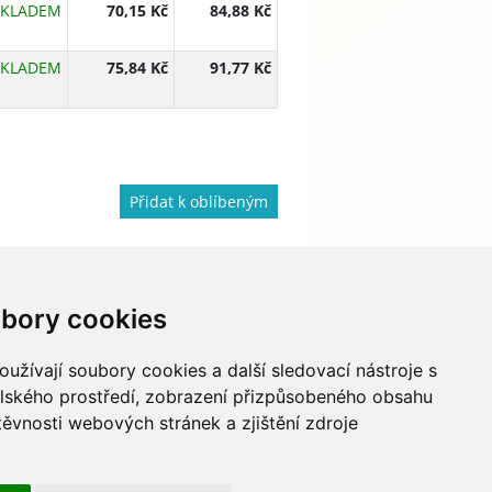
SKLADEM
70,15 Kč
84,88 Kč
SKLADEM
75,84 Kč
91,77 Kč
Přidat k oblíbeným
bory cookies
733 674 293
info@hydapress.cz
užívají soubory cookies a další sledovací nástroje s
elského prostředí, zobrazení přizpůsobeného obsahu
Na Dolech 109, Jihlava
těvnosti webových stránek a zjištění zdroje
Navigovat sem