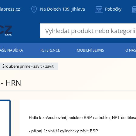
apress.cz
Na Dolech 109, Jihlava
Pobočky
AŠE NABÍDKA
REFERENCE
MOBILNÍ SERVIS
O NÁ
Šroubení přímé - závit / závit
 - HRN
Hrdlo k zašroubování, redukce BSP na trubku, NPT do těles
- přípoj 1:
vnější cylindrický závit BSP