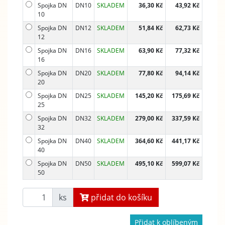
Spojka DN
DN10
SKLADEM
36,30 Kč
43,92 Kč
10
Spojka DN
DN12
SKLADEM
51,84 Kč
62,73 Kč
12
Spojka DN
DN16
SKLADEM
63,90 Kč
77,32 Kč
16
Spojka DN
DN20
SKLADEM
77,80 Kč
94,14 Kč
20
Spojka DN
DN25
SKLADEM
145,20 Kč
175,69 Kč
25
Spojka DN
DN32
SKLADEM
279,00 Kč
337,59 Kč
32
Spojka DN
DN40
SKLADEM
364,60 Kč
441,17 Kč
40
Spojka DN
DN50
SKLADEM
495,10 Kč
599,07 Kč
50
ks
přidat do košíku
Přidat k oblíbeným