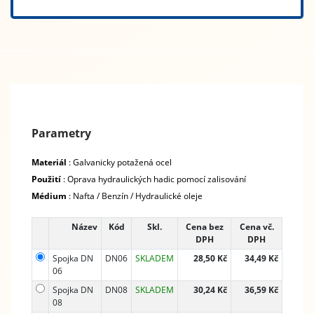
Parametry
Materiál
: Galvanicky potažená ocel
Použití
: Oprava hydraulických hadic pomocí zalisování
Médium
: Nafta / Benzín / Hydraulické oleje
Název
Kód
Skl.
Cena bez
Cena vč.
DPH
DPH
Spojka DN
DN06
SKLADEM
28,50 Kč
34,49 Kč
06
Spojka DN
DN08
SKLADEM
30,24 Kč
36,59 Kč
08