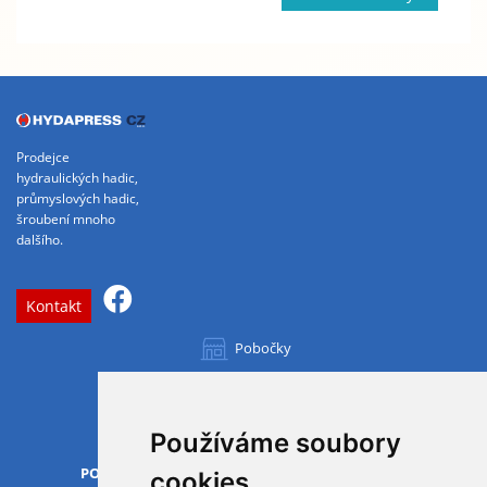
Prodejce
hydraulických hadic,
průmyslových hadic,
šroubení mnoho
dalšího.
Kontakt
Pobočky
Všechny pobočky
Používáme soubory
OTVÍRACÍ DOBA
PO-PÁ
07.00 - 15.30
cookies