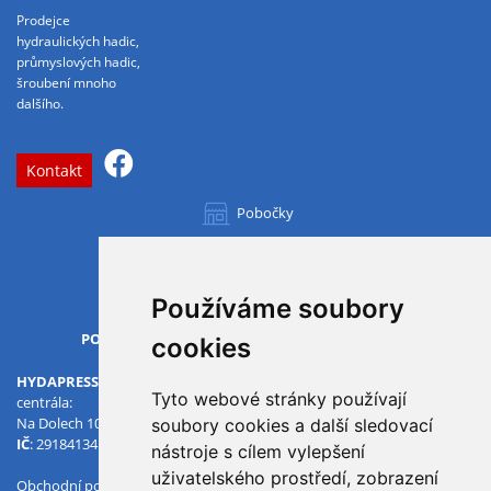
Prodejce
hydraulických hadic,
průmyslových hadic,
šroubení mnoho
dalšího.
Kontakt
Pobočky
Všechny pobočky
Používáme soubory
OTVÍRACÍ DOBA
PO-PÁ
07.00 - 15.30
cookies
HYDAPRESS CZ s.r.o.
Tyto webové stránky používají
centrála:
Na Dolech 109 586 01 Jihlava
soubory cookies a další sledovací
IČ
: 29184134
DIČ
: CZ29184134
nástroje s cílem vylepšení
uživatelského prostředí, zobrazení
Obchodní podmínky