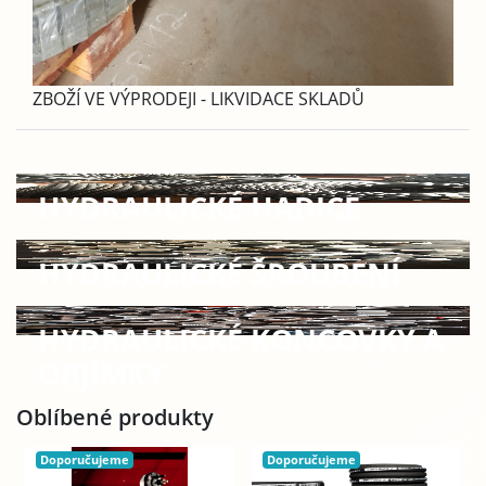
ZBOŽÍ VE VÝPRODEJI - LIKVIDACE SKLADŮ
HYDRAULICKÉ HADICE
HYDRAULICKÉ ŠROUBENÍ
HYDRAULICKÉ KONCOVKY A
OBJÍMKY
Oblíbené produkty
Doporučujeme
Doporučujeme