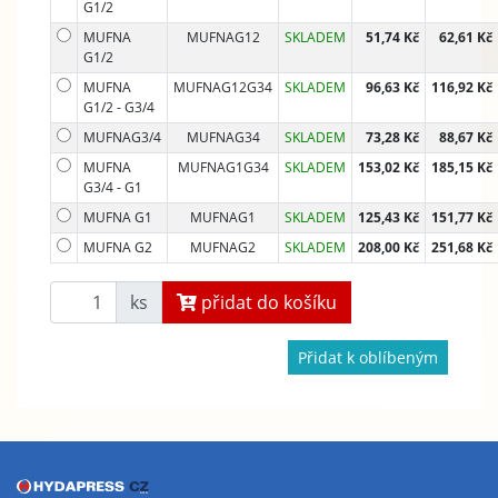
G1/2
MUFNA
MUFNAG12
SKLADEM
51,74 Kč
62,61 Kč
G1/2
MUFNA
MUFNAG12G34
SKLADEM
96,63 Kč
116,92 Kč
G1/2 - G3/4
MUFNAG3/4
MUFNAG34
SKLADEM
73,28 Kč
88,67 Kč
MUFNA
MUFNAG1G34
SKLADEM
153,02 Kč
185,15 Kč
G3/4 - G1
MUFNA G1
MUFNAG1
SKLADEM
125,43 Kč
151,77 Kč
MUFNA G2
MUFNAG2
SKLADEM
208,00 Kč
251,68 Kč
ks
přidat do košíku
Přidat k oblíbeným