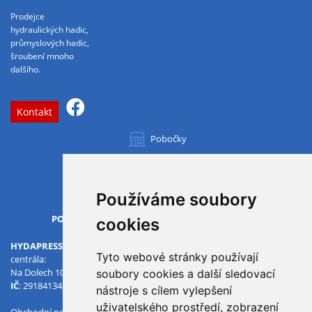
Prodejce
hydraulických hadic,
průmyslových hadic,
šroubení mnoho
dalšího.
Kontakt
Pobočky
Všechny pobočky
Používáme soubory
OTVÍRACÍ DOBA
PO-PÁ
07.00 - 15.30
cookies
HYDAPRESS CZ s.r.o.
Tyto webové stránky používají
centrála:
Na Dolech 109 586 01 Jihlava
soubory cookies a další sledovací
IČ
: 29184134
DIČ
: CZ29184134
nástroje s cílem vylepšení
uživatelského prostředí, zobrazení
Obchodní podmínky