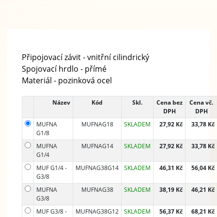
Připojovací závit - vnitřní cilindrický
Spojovací hrdlo - přímé
Materiál - pozinková ocel
Název
Kód
Skl.
Cena bez
Cena vč.
DPH
DPH
MUFNA
MUFNAG18
SKLADEM
27,92 Kč
33,78 Kč
G1/8
MUFNA
MUFNAG14
SKLADEM
27,92 Kč
33,78 Kč
G1/4
MUF G1/4 -
MUFNAG38G14
SKLADEM
46,31 Kč
56,04 Kč
G3/8
MUFNA
MUFNAG38
SKLADEM
38,19 Kč
46,21 Kč
G3/8
MUF G3/8 -
MUFNAG38G12
SKLADEM
56,37 Kč
68,21 Kč